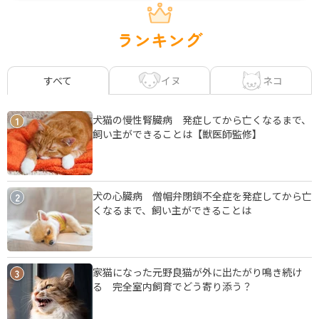
ランキング
イヌ
ネコ
すべて
犬猫の慢性腎臓病 発症してから亡くなるまで、
1
飼い主ができることは【獣医師監修】
犬の心臓病 僧帽弁閉鎖不全症を発症してから亡
2
くなるまで、飼い主ができることは
家猫になった元野良猫が外に出たがり鳴き続け
3
る 完全室内飼育でどう寄り添う？