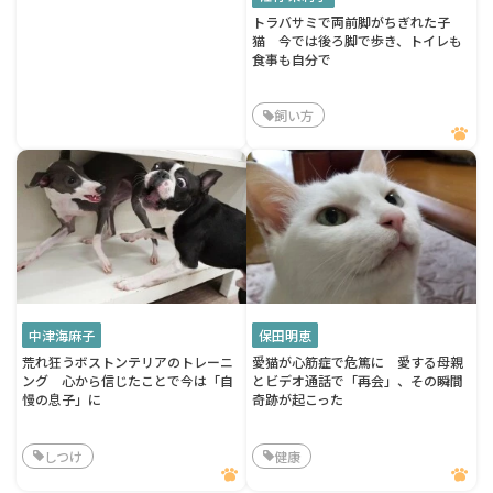
トラバサミで両前脚がちぎれた子
猫 今では後ろ脚で歩き、トイレも
食事も自分で
飼い方
中津海麻子
保田明恵
荒れ狂うボストンテリアのトレーニ
愛猫が心筋症で危篤に 愛する母親
ング 心から信じたことで今は「自
とビデオ通話で「再会」、その瞬間
慢の息子」に
奇跡が起こった
しつけ
健康