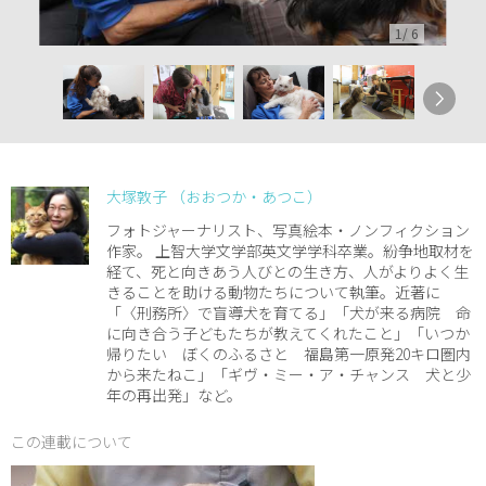
1
/
6
大塚敦子 （おおつか・あつこ）
フォトジャーナリスト、写真絵本・ノンフィクション
作家。 上智大学文学部英文学学科卒業。紛争地取材を
経て、死と向きあう人びとの生き方、人がよりよく生
きることを助ける動物たちについて執筆。近著に
「〈刑務所〉で盲導犬を育てる」「犬が来る病院 命
に向き合う子どもたちが教えてくれたこと」「いつか
帰りたい ぼくのふるさと 福島第一原発20キロ圏内
から来たねこ」「ギヴ・ミー・ア・チャンス 犬と少
年の再出発」など。
この連載について