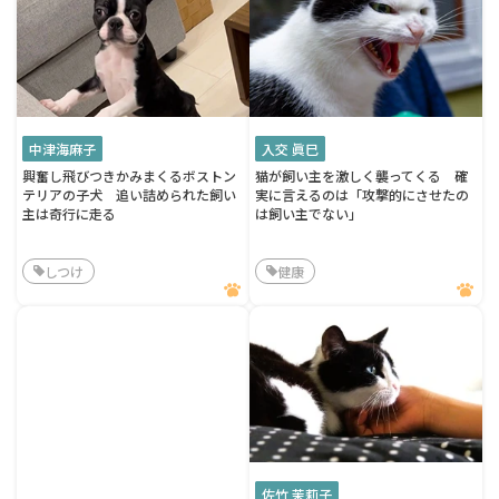
中津海麻子
入交 眞巳
興奮し飛びつきかみまくるボストン
猫が飼い主を激しく襲ってくる 確
テリアの子犬 追い詰められた飼い
実に言えるのは「攻撃的にさせたの
主は奇行に走る
は飼い主でない」
しつけ
健康
佐竹 茉莉子