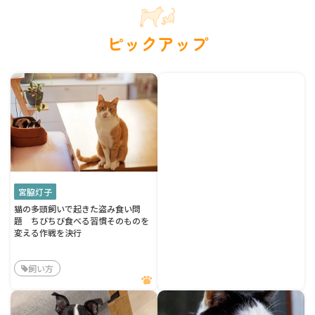
ピックアップ
宮脇灯子
猫の多頭飼いで起きた盗み食い問
題 ちびちび食べる習慣そのものを
変える作戦を決行
飼い方