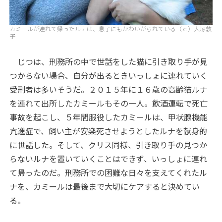
カミールが連れて帰ったルナは、息子にもかわいがられている（ｃ）大塚敦
子
じつは、刑務所の中で世話をした猫に引き取り手が見
つからない場合、自分が出るときいっしょに連れていく
受刑者は多いそうだ。２０１５年に１６歳の高齢猫ルナ
を連れて出所したカミールもその一人。飲酒運転で死亡
事故を起こし、５年間服役したカミールは、甲状腺機能
亢進症で、飼い主が安楽死させようとしたルナを献身的
に世話した。そして、クリス同様、引き取り手の見つか
らないルナを置いていくことはできず、いっしょに連れ
て帰ったのだ。刑務所での困難な日々を支えてくれたル
ナを、カミールは最後まで大切にケアすると決めてい
る。