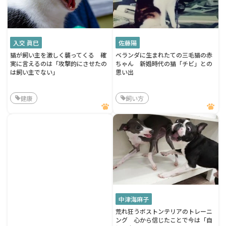
入交 眞巳
佐藤陽
猫が飼い主を激しく襲ってくる 確
ベランダに生まれたての三毛猫の赤
実に言えるのは「攻撃的にさせたの
ちゃん 新婚時代の猫「チビ」との
は飼い主でない」
思い出
健康
飼い方
中津海麻子
荒れ狂うボストンテリアのトレーニ
ング 心から信じたことで今は「自