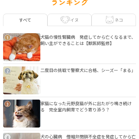
ランキング
イヌ
ネコ
すべて
犬猫の慢性腎臓病 発症してから亡くなるまで、
1
飼い主ができることは【獣医師監修】
二度目の挑戦で警察犬に合格、シーズー「まる」
2
家猫になった元野良猫が外に出たがり鳴き続け
3
る 完全室内飼育でどう寄り添う？
犬の心臓病 僧帽弁閉鎖不全症を発症してから亡
4