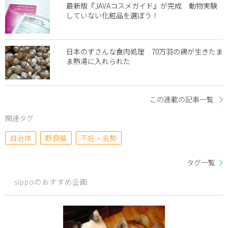
最新版『JAVAコスメガイド』が完成 動物実験
していない化粧品を選ぼう！
日本のずさんな食肉処理 70万羽の鶏が生きたま
ま熱湯に入れられた
この連載の記事一覧
関連タグ
自治体
野良猫
不妊・去勢
タグ一覧
sippoのおすすめ企画