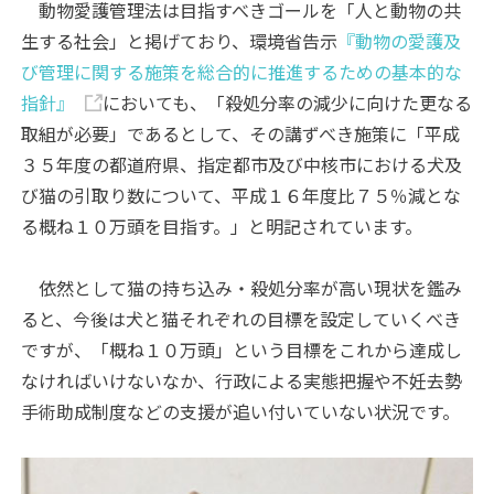
動物愛護管理法は目指すべきゴールを「人と動物の共
生する社会」と掲げており、環境省告示
『動物の愛護及
び管理に関する施策を総合的に推進するための基本的な
指針』
においても、「殺処分率の減少に向けた更なる
取組が必要」であるとして、その講ずべき施策に「平成
３５年度の都道府県、指定都市及び中核市における犬及
び猫の引取り数について、平成１６年度比７５％減とな
る概ね１０万頭を目指す。」と明記されています。
依然として猫の持ち込み・殺処分率が高い現状を鑑み
ると、今後は犬と猫それぞれの目標を設定していくべき
ですが、「概ね１０万頭」という目標をこれから達成し
なければいけないなか、行政による実態把握や不妊去勢
手術助成制度などの支援が追い付いていない状況です。