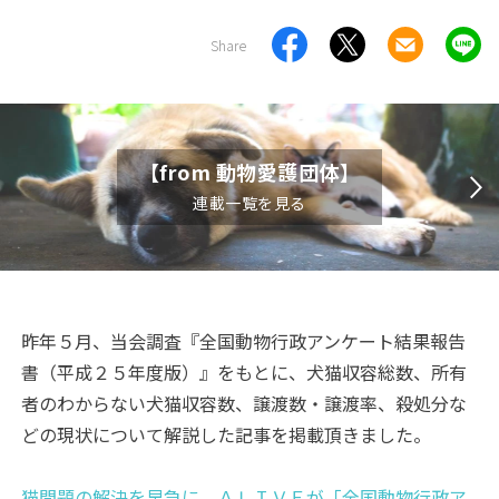
Share
【from 動物愛護団体】
連載一覧を見る
昨年５月、当会調査『全国動物行政アンケート結果報告
書（平成２５年度版）』をもとに、犬猫収容総数、所有
者のわからない犬猫収容数、譲渡数・譲渡率、殺処分な
どの現状について解説した記事を掲載頂きました。
猫問題の解決を早急に ＡＬＩＶＥが「全国動物行政ア