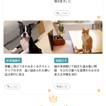
慢の息子」に
しつけ
中津海麻子
宮脇灯子
興奮し飛びつきかみまくるボストン
猫の多頭飼いで起きた盗み食い問
テリアの子犬 追い詰められた飼い
題 ちびちび食べる習慣そのものを
主は奇行に走る
変える作戦を決行
しつけ
飼い方