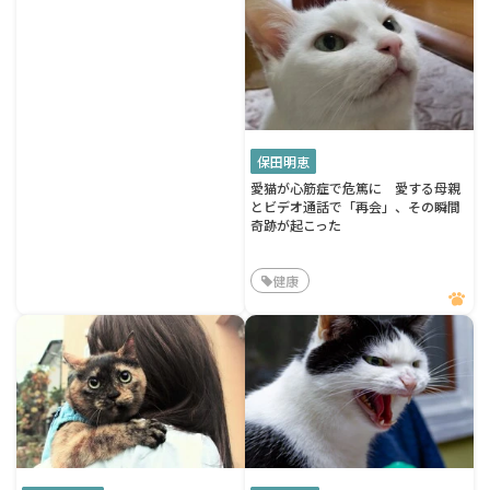
保田明恵
愛猫が心筋症で危篤に 愛する母親
とビデオ通話で「再会」、その瞬間
奇跡が起こった
健康