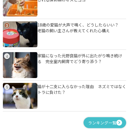
18歳の愛猫が大声で鳴く、どうしたらいい？
3
老猫の飼い主さんが教えてくれた心構え
家猫になった元野良猫が外に出たがり鳴き続け
4
る 完全室内飼育でどう寄り添う？
猫が十二支に入らなかった理由 ネズミではなく
5
トラに負けた？
ランキング一覧