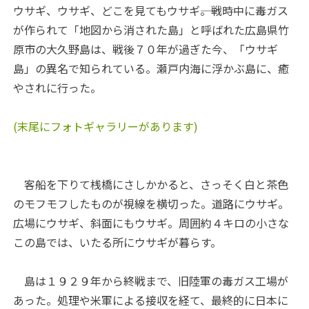
ウサギ、ウサギ、どこを見てもウサギ――。戦時中に毒ガス
が作られて「地図から消された島」と呼ばれた広島県竹
原市の大久野島は、戦後７０年が過ぎた今、「ウサギ
島」の異名で知られている。瀬戸内海に浮かぶ島に、癒
やされに行った。
(末尾にフォトギャラリーがあります)
客船を下りて桟橋にさしかかると、さっそく白と茶色
のモフモフしたものが視線を横切った。道路にウサギ。
広場にウサギ、斜面にもウサギ。周囲約４キロの小さな
この島では、いたる所にウサギが暮らす。
島は１９２９年から終戦まで、旧陸軍の毒ガス工場が
あった。処理や米軍による接収を経て、最終的に日本に