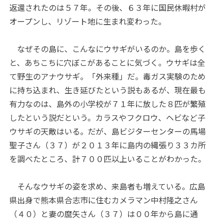
返還されたのは５７年。その後、６３年に国民休暇村が
オープンし、リゾート地に生まれ変わった。
なぜその島に、こんなにウサギがいるのか。島を歩く
と、あちこちに穴ぼこがあることに気づく。ウサギは全
て野生のアナウサギ。「外来種」だ。毒ガス実験のため
に持ち込まれ、生き延びたという説もあるが、現在最も
有力なのは、島外の小学校が７１年に放した８匹が繁殖
したという説だという。カラスやフクロウ、ヘビなど子
ウサギの天敵はいる。だが、島ビジターセンターの馬場
聖子さん（３７）が２０１３年に島内の縄張り３３カ所
を調べたところ、計７００匹以上いることがわかった。
そんなウサギの姿を求め、来島者も増えている。広島
県出身で熊本県合志市に住むカメラマン中村隆之さん
（４０）と妻の麿矢さん（３７）は００年から島に通