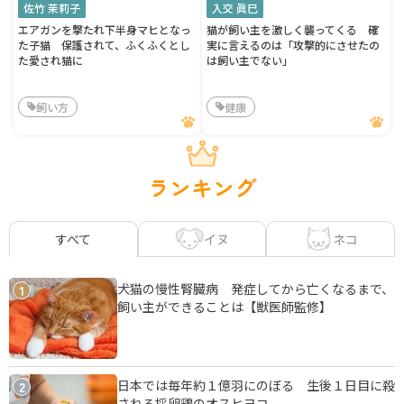
佐竹 茉莉子
入交 眞巳
エアガンを撃たれ下半身マヒとなっ
猫が飼い主を激しく襲ってくる 確
た子猫 保護されて、ふくふくとし
実に言えるのは「攻撃的にさせたの
た愛され猫に
は飼い主でない」
飼い方
健康
ランキング
イヌ
ネコ
すべて
犬猫の慢性腎臓病 発症してから亡くなるまで、
1
飼い主ができることは【獣医師監修】
日本では毎年約１億羽にのぼる 生後１日目に殺
2
される採卵鶏のオスヒヨコ