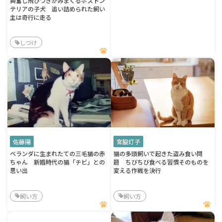
興奮し飛びつきかみまくるボストン
テリアの子犬 追い詰められた飼い
主は奇行に走る
しつけ
佐藤陽
宮脇灯子
ベランダに生まれたての三毛猫の赤
猫の多頭飼いで起きた盗み食い問
ちゃん 新婚時代の猫「チビ」との
題 ちびちび食べる習慣そのものを
思い出
変える作戦を決行
飼い方
飼い方