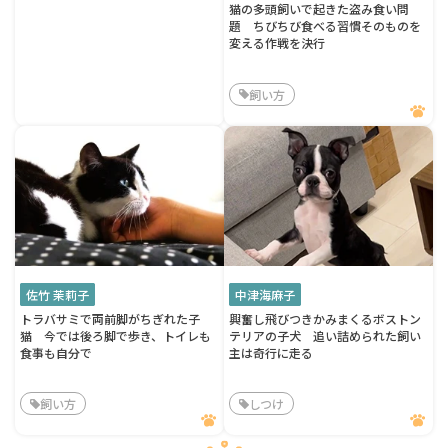
猫の多頭飼いで起きた盗み食い問
題 ちびちび食べる習慣そのものを
変える作戦を決行
飼い方
佐竹 茉莉子
中津海麻子
トラバサミで両前脚がちぎれた子
興奮し飛びつきかみまくるボストン
猫 今では後ろ脚で歩き、トイレも
テリアの子犬 追い詰められた飼い
食事も自分で
主は奇行に走る
飼い方
しつけ