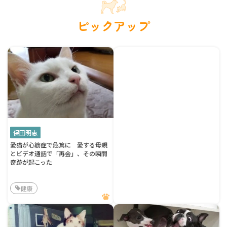
ピックアップ
保田明恵
愛猫が心筋症で危篤に 愛する母親
とビデオ通話で「再会」、その瞬間
奇跡が起こった
健康