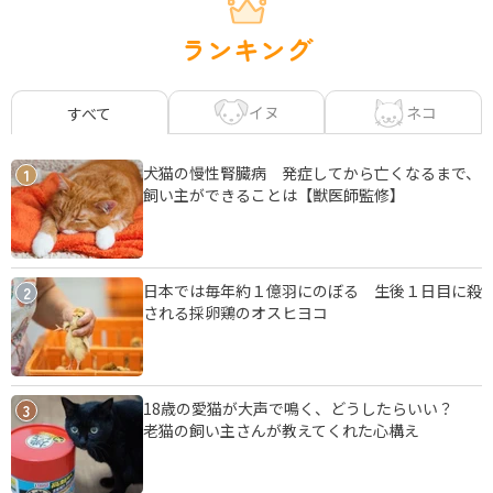
ランキング
イヌ
ネコ
すべて
犬猫の慢性腎臓病 発症してから亡くなるまで、
1
飼い主ができることは【獣医師監修】
日本では毎年約１億羽にのぼる 生後１日目に殺
2
される採卵鶏のオスヒヨコ
18歳の愛猫が大声で鳴く、どうしたらいい？
3
老猫の飼い主さんが教えてくれた心構え