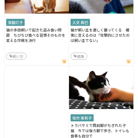
宮脇灯子
入交 眞巳
猫の多頭飼いで起きた盗み食い問
猫が飼い主を激しく襲ってくる 確
題 ちびちび食べる習慣そのものを
実に言えるのは「攻撃的にさせたの
変える作戦を決行
は飼い主でない」
飼い方
健康
佐竹 茉莉子
トラバサミで両前脚がちぎれた子
猫 今では後ろ脚で歩き、トイレも
食事も自分で