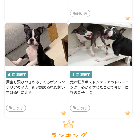
飼い方
中津海麻子
中津海麻子
興奮し飛びつきかみまくるボストン
荒れ狂うボストンテリアのトレーニ
テリアの子犬 追い詰められた飼い
ング 心から信じたことで今は「自
主は奇行に走る
慢の息子」に
しつけ
しつけ
ランキング