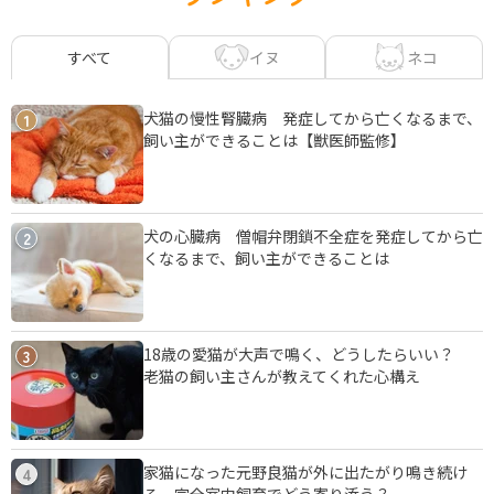
イヌ
ネコ
すべて
犬猫の慢性腎臓病 発症してから亡くなるまで、
1
飼い主ができることは【獣医師監修】
犬の心臓病 僧帽弁閉鎖不全症を発症してから亡
2
くなるまで、飼い主ができることは
18歳の愛猫が大声で鳴く、どうしたらいい？
3
老猫の飼い主さんが教えてくれた心構え
家猫になった元野良猫が外に出たがり鳴き続け
4
る 完全室内飼育でどう寄り添う？