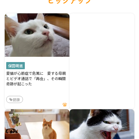
ピックアップ
保田明恵
愛猫が心筋症で危篤に 愛する母親
とビデオ通話で「再会」、その瞬間
奇跡が起こった
健康