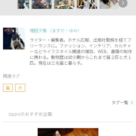
増田夕美 （ますだ・ゆみ）
ライター・編集者。ホテル広報、出版社勤務を経てフ
リーランスに。ファッション、インテリア、カルチャ
ーなどライフスタイル関連の雑誌、WEB、書籍の制作
に携わる。動物歴は幼少期からこれまで猫２匹と犬１
匹。現在は三毛猫と暮らす。
関連タグ
猫
犬
タグ一覧
sippoのおすすめ企画