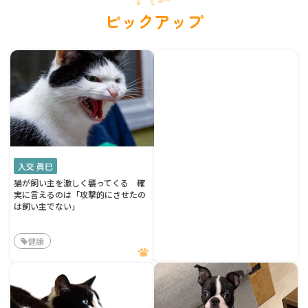
ピックアップ
入交 眞巳
猫が飼い主を激しく襲ってくる 確
実に言えるのは「攻撃的にさせたの
は飼い主でない」
健康