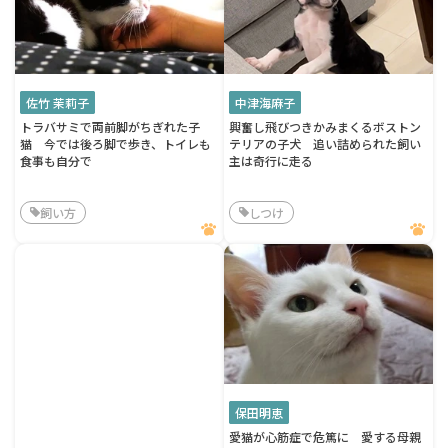
佐竹 茉莉子
中津海麻子
トラバサミで両前脚がちぎれた子
興奮し飛びつきかみまくるボストン
猫 今では後ろ脚で歩き、トイレも
テリアの子犬 追い詰められた飼い
食事も自分で
主は奇行に走る
飼い方
しつけ
保田明恵
愛猫が心筋症で危篤に 愛する母親