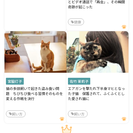
とビデオ通話で「再会」、その瞬間
奇跡が起こった
健康
宮脇灯子
佐竹 茉莉子
猫の多頭飼いで起きた盗み食い問
エアガンを撃たれ下半身マヒとなっ
題 ちびちび食べる習慣そのものを
た子猫 保護されて、ふくふくとし
変える作戦を決行
た愛され猫に
飼い方
飼い方