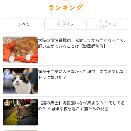
ランキング
イヌ
ネコ
すべて
犬猫の慢性腎臓病 発症してから亡くなるまで、
1
飼い主ができることは【獣医師監修】
猫が十二支に入らなかった理由 ネズミではなく
2
トラに負けた？
【猫の集会】野良猫はなぜ集まるの？ 何してる
3
の？ 不思議な夜を過ごす猫たちの秘密