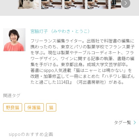
宮脇灯子 （みやわき・とうこ）
フリーランス編集ライター。出版社で料理書の編集に
携わったのち、東京とパリの製菓学校でフランス菓子
を学ぶ。現在は製菓やテーブルコーディネート、フラ
ワーデザイン、ワインに関する記事の執筆、書籍の編
集を手がける。東京都出身。成城大学文芸学部卒。
著書にsippo人気連載「猫はニャーとは鳴かない」を
改題・加筆修正して一冊にまとめた『ハチワレ猫ぽん
たと過ごした1114日』（河出書房新社）がある。
関連タグ
野良猫
保護猫
猫
タグ一覧
sippoのおすすめ企画