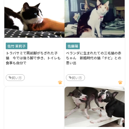
佐竹 茉莉子
佐藤陽
トラバサミで両前脚がちぎれた子
ベランダに生まれたての三毛猫の赤
猫 今では後ろ脚で歩き、トイレも
ちゃん 新婚時代の猫「チビ」との
食事も自分で
思い出
飼い方
飼い方