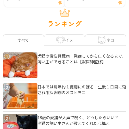
ランキング
イヌ
ネコ
すべて
犬猫の慢性腎臓病 発症してから亡くなるまで、
1
飼い主ができることは【獣医師監修】
日本では毎年約１億羽にのぼる 生後１日目に殺
2
される採卵鶏のオスヒヨコ
18歳の愛猫が大声で鳴く、どうしたらいい？
3
老猫の飼い主さんが教えてくれた心構え