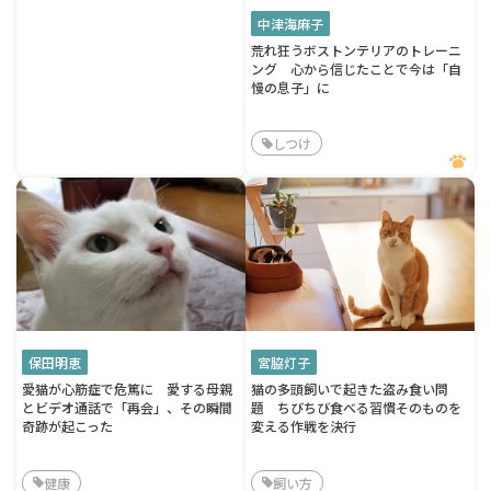
中津海麻子
荒れ狂うボストンテリアのトレーニ
ング 心から信じたことで今は「自
慢の息子」に
しつけ
保田明恵
宮脇灯子
愛猫が心筋症で危篤に 愛する母親
猫の多頭飼いで起きた盗み食い問
とビデオ通話で「再会」、その瞬間
題 ちびちび食べる習慣そのものを
奇跡が起こった
変える作戦を決行
健康
飼い方