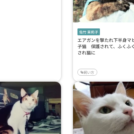
佐竹 茉莉子
エアガンを撃たれ下半身マ
子猫 保護されて、ふくふ
され猫に
飼い方