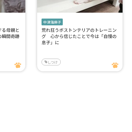
中津海麻子
する母親と
荒れ狂うボストンテリアのトレーニン
の瞬間奇跡
グ 心から信じたことで今は「自慢の
息子」に
しつけ