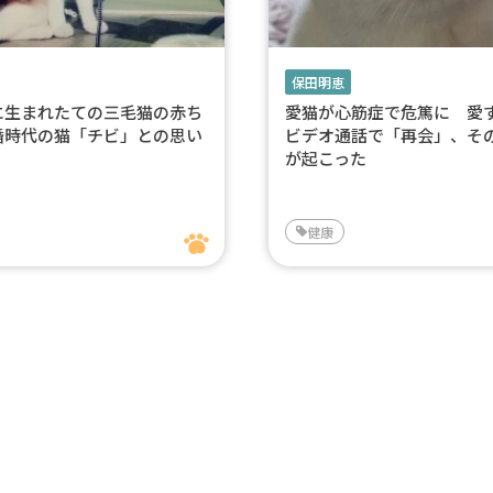
保田明恵
に生まれたての三毛猫の赤ち
愛猫が心筋症で危篤に 愛
婚時代の猫「チビ」との思い
ビデオ通話で「再会」、そ
が起こった
健康