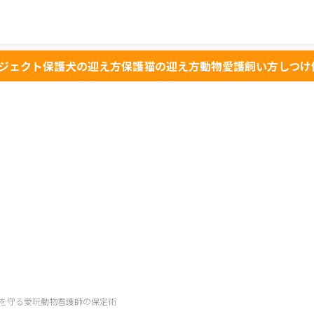
ジェクト
保護犬の迎え方
保護猫の迎え方
動物愛護
飼い方
しつけ
を守る愛玩動物看護師の保定術