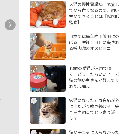
犬猫の慢性腎臓病 発症し
1
てから亡くなるまで、飼い
主ができることは【獣医師
監修】
日本では毎年約１億羽にの
2
ぼる 生後１日目に殺され
る採卵鶏のオスヒヨコ
18歳の愛猫が大声で鳴
3
く、どうしたらいい？ 老
猫の飼い主さんが教えてく
れた心構え
家猫になった元野良猫が外
1
4
に出たがり鳴き続ける 完
全室内飼育でどう寄り添
う？
猫が十二支に入らなかった
5