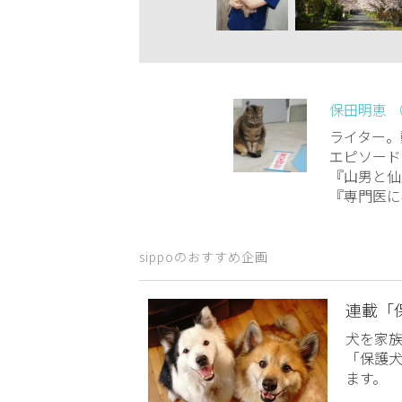
保田明恵 
ライター。
エピソード
『山男と仙
『専門医に
sippoのおすすめ企画
連載「
犬を家
「保護
ます。