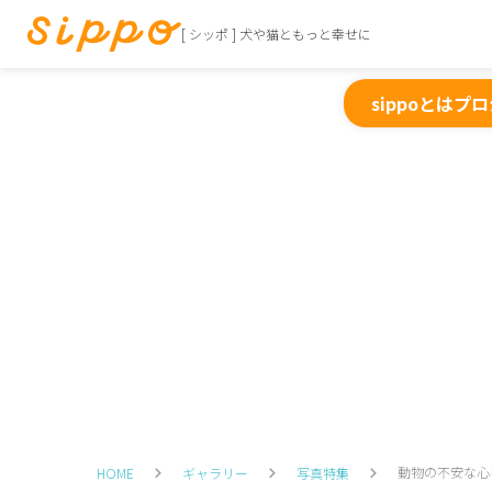
[ シッポ ] 犬や猫ともっと幸せに
sippoとは
プロ
動物の不安な心
HOME
ギャラリー
写真特集