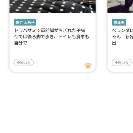
佐竹 茉莉子
佐藤陽
トラバサミで両前脚がちぎれた子猫
ベランダ
今では後ろ脚で歩き、トイレも食事も
ゃん 新
自分で
出
飼い方
飼い方