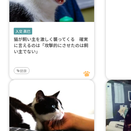
入交 眞巳
猫が飼い主を激しく襲ってくる 確実
に言えるのは「攻撃的にさせたのは飼
い主でない」
健康