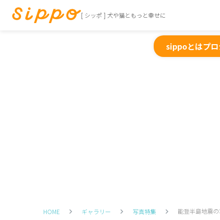
[ シッポ ] 犬や猫ともっと幸せに
sippoとは
プロ
能登半島地震の
HOME
ギャラリー
写真特集