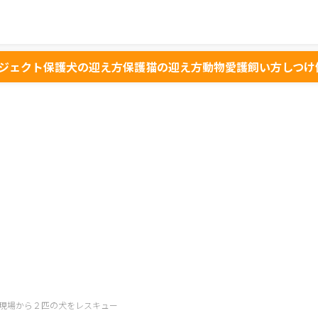
ジェクト
保護犬の迎え方
保護猫の迎え方
動物愛護
飼い方
しつけ
現場から２匹の犬をレスキュー