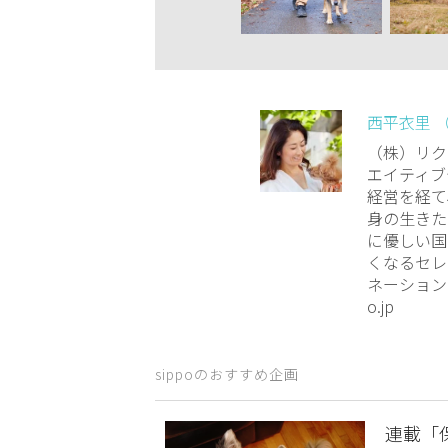
西平衣里 
（株）リク
エイティブ
経営を経て
身の生きた
に優しい国
くなるセレ
ネーション：ht
o.jp
sippoのおすすめ企画
連載「