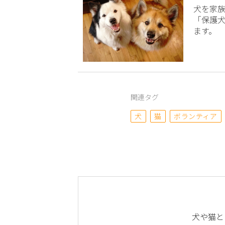
犬を家
「保護
ます。
関連タグ
犬
猫
ボランティア
犬や猫と