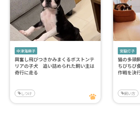
中津海麻子
宮脇灯子
興奮し飛びつきかみまくるボストンテ
猫の多頭
リアの子犬 追い詰められた飼い主は
ちびちび
奇行に走る
作戦を決
しつけ
飼い方