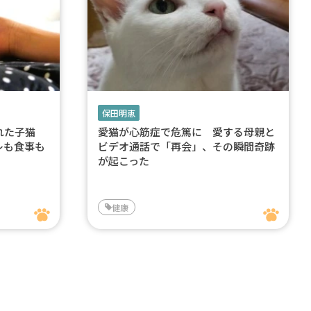
保田明恵
ぎれた子猫
愛猫が心筋症で危篤に 愛する母親と
レも食事も
ビデオ通話で「再会」、その瞬間奇跡
が起こった
健康