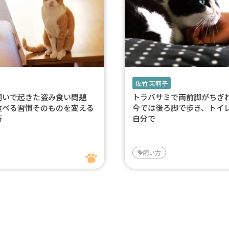
佐竹 茉莉子
飼いで起きた盗み食い問題
トラバサミで両前脚がち
食べる習慣そのものを変える
今では後ろ脚で歩き、トイ
行
自分で
飼い方