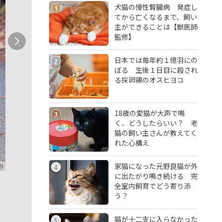
犬猫の慢性腎臓病 発症し
1
てから亡くなるまで、飼い
主ができることは【獣医師
監修】
日本では毎年約１億羽にの
2
ぼる 生後１日目に殺され
る採卵鶏のオスヒヨコ
18歳の愛猫が大声で鳴
3
く、どうしたらいい？ 老
猫の飼い主さんが教えてく
れた心構え
家猫になった元野良猫が外
9
4
に出たがり鳴き続ける 完
全室内飼育でどう寄り添
う？
猫が十二支に入らなかった
5