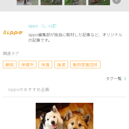
sippo （しっぽ）
sippo編集部が独自に取材した記事など、オリジナル
の記事です。
関連タグ
静岡
保健所
保護
譲渡
動物愛護団体
タグ一覧
sippoのおすすめ企画