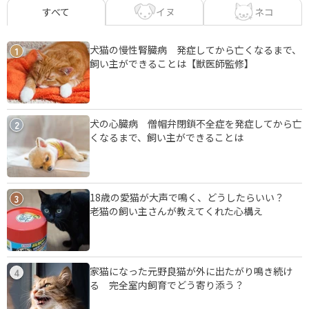
イヌ
ネコ
すべて
犬猫の慢性腎臓病 発症してから亡くなるまで、
1
飼い主ができることは【獣医師監修】
犬の心臓病 僧帽弁閉鎖不全症を発症してから亡
2
くなるまで、飼い主ができることは
18歳の愛猫が大声で鳴く、どうしたらいい？
3
老猫の飼い主さんが教えてくれた心構え
家猫になった元野良猫が外に出たがり鳴き続け
4
る 完全室内飼育でどう寄り添う？