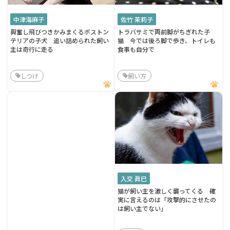
中津海麻子
佐竹 茉莉子
興奮し飛びつきかみまくるボストン
トラバサミで両前脚がちぎれた子
テリアの子犬 追い詰められた飼い
猫 今では後ろ脚で歩き、トイレも
主は奇行に走る
食事も自分で
しつけ
飼い方
入交 眞巳
猫が飼い主を激しく襲ってくる 確
実に言えるのは「攻撃的にさせたの
は飼い主でない」