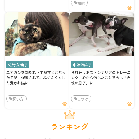
健康
佐竹 茉莉子
中津海麻子
エアガンを撃たれ下半身マヒとなっ
荒れ狂うボストンテリアのトレーニ
た子猫 保護されて、ふくふくとし
ング 心から信じたことで今は「自
た愛され猫に
慢の息子」に
飼い方
しつけ
ランキング