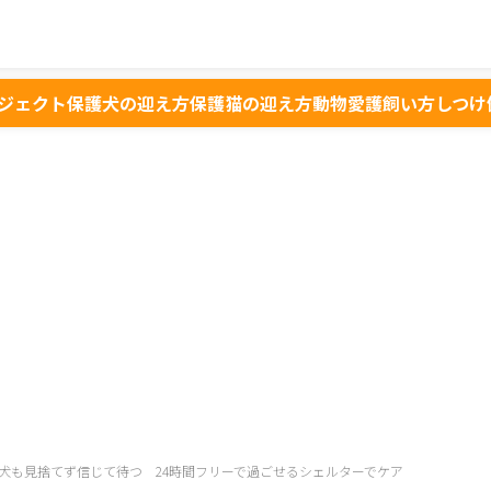
ジェクト
保護犬の迎え方
保護猫の迎え方
動物愛護
飼い方
しつけ
犬も見捨てず信じて待つ 24時間フリーで過ごせるシェルターでケア