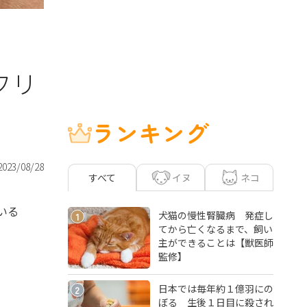
フリ
ランキング
2023/08/28
イヌ
ネコ
すべて
いる
犬猫の慢性腎臓病 発症し
1
てから亡くなるまで、飼い
主ができることは【獣医師
監修】
日本では毎年約１億羽にの
2
ぼる 生後１日目に殺され