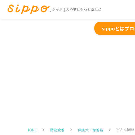
[ シッポ ] 犬や猫ともっと幸せに
sippoとは
プロ
どんな問題
HOME
動物愛護
保護犬・保護猫