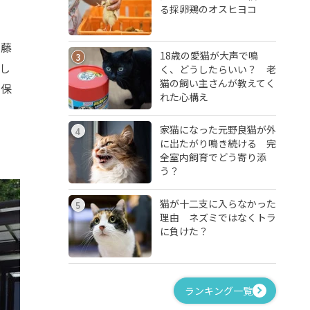
る採卵鶏のオスヒヨコ
齊藤
18歳の愛猫が大声で鳴
3
し
く、どうしたらいい？ 老
猫の飼い主さんが教えてく
の保
れた心構え
家猫になった元野良猫が外
4
に出たがり鳴き続ける 完
全室内飼育でどう寄り添
う？
猫が十二支に入らなかった
5
理由 ネズミではなくトラ
に負けた？
ランキング一覧