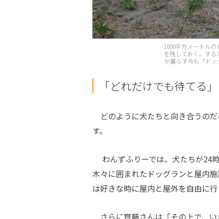
1000平方メート
を残しておく。する
が暮らす今も「ドッ
「どれだけでも待てる」
どのように犬たちと向き合うのだ
す。
わんずふりーでは、犬たちが
24
木々に囲まれたドッグランと屋内施
は好きな時に屋内と屋外を自由に行
さらに齊藤さんは「その上で、い