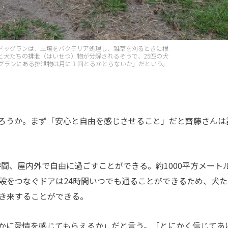
ルのドッグランは、土壌をバクテリア処理し、雑草を刈るときに根
と犬たちの排泄（はいせつ）物が分解されるそうで、25匹の犬
グランにある排泄物は月に１回とるかとらないか」だという。
ろうか。まず「安心と自由を感じさせること」だと齊藤さんは
時間、屋内外で自由に過ごすことができる。約
1000
平方メート
設をつなぐドアは
24
時間いつでも通ることができるため、犬た
き来することができる。
かに愛情を感じてもらえるか」だと言う。「とにかく信じてあ