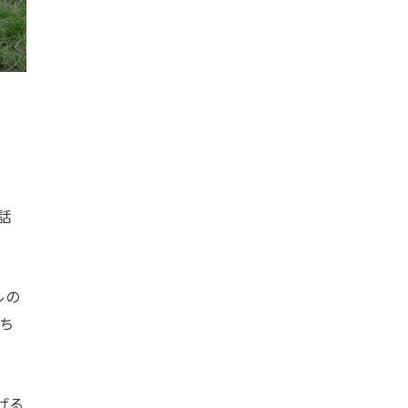
話
ルの
ち
げる