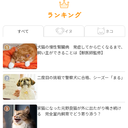
ランキング
イヌ
ネコ
すべて
犬猫の慢性腎臓病 発症してから亡くなるまで、
1
飼い主ができることは【獣医師監修】
二度目の挑戦で警察犬に合格、シーズー「まる」
2
家猫になった元野良猫が外に出たがり鳴き続け
3
る 完全室内飼育でどう寄り添う？