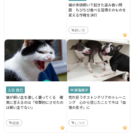
猫の多頭飼いで起きた盗み食い問
題 ちびちび食べる習慣そのものを
変える作戦を決行
飼い方
入交 眞巳
中津海麻子
猫が飼い主を激しく襲ってくる 確
荒れ狂うボストンテリアのトレーニ
実に言えるのは「攻撃的にさせたの
ング 心から信じたことで今は「自
は飼い主でない」
慢の息子」に
健康
しつけ