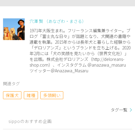
穴澤 賢 （あなざわ・まさる）
1971年大阪生まれ。フリーランス編集兼ライター。ブ
ログ「富士丸な日々」が話題となり、犬関連の書籍や
連載を執筆。2015年からは長年犬と暮らした経験から
「デロリアンズ」というブランドを立ち上げる。2020
年2月には「犬の笑顔を見たいから（世界文化社）」
を出版。株式会社デロリアンズ（http://deloreans-
shop.com）、インスタグラム ＠anazawa_masaru
ツイッター＠Anazawa_Masaru
関連タグ
保護犬
雑種
多頭飼い
タグ一覧
sippoのおすすめ企画