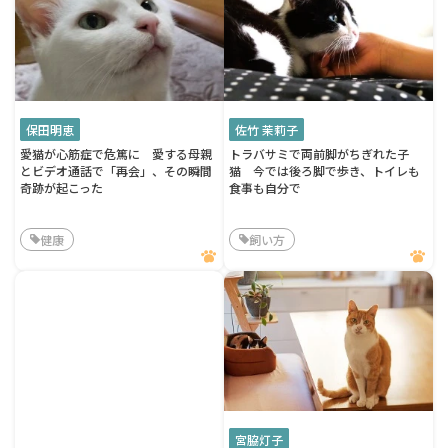
保田明恵
佐竹 茉莉子
愛猫が心筋症で危篤に 愛する母親
トラバサミで両前脚がちぎれた子
とビデオ通話で「再会」、その瞬間
猫 今では後ろ脚で歩き、トイレも
奇跡が起こった
食事も自分で
健康
飼い方
宮脇灯子