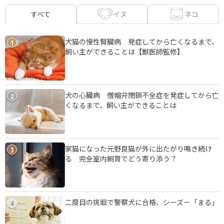
イヌ
ネコ
すべて
犬猫の慢性腎臓病 発症してから亡くなるまで、
1
飼い主ができることは【獣医師監修】
犬の心臓病 僧帽弁閉鎖不全症を発症してから亡
2
くなるまで、飼い主ができることは
家猫になった元野良猫が外に出たがり鳴き続け
3
る 完全室内飼育でどう寄り添う？
二度目の挑戦で警察犬に合格、シーズー「まる」
4