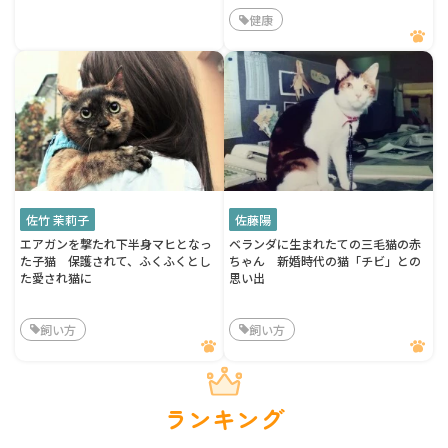
健康
佐竹 茉莉子
佐藤陽
エアガンを撃たれ下半身マヒとなっ
ベランダに生まれたての三毛猫の赤
た子猫 保護されて、ふくふくとし
ちゃん 新婚時代の猫「チビ」との
た愛され猫に
思い出
飼い方
飼い方
ランキング