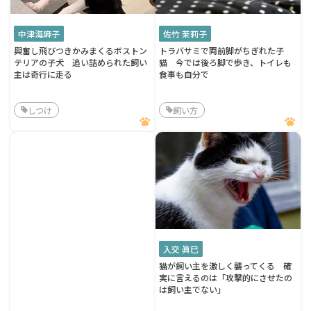
中津海麻子
佐竹 茉莉子
興奮し飛びつきかみまくるボストン
トラバサミで両前脚がちぎれた子
テリアの子犬 追い詰められた飼い
猫 今では後ろ脚で歩き、トイレも
主は奇行に走る
食事も自分で
しつけ
飼い方
入交 眞巳
猫が飼い主を激しく襲ってくる 確
実に言えるのは「攻撃的にさせたの
は飼い主でない」