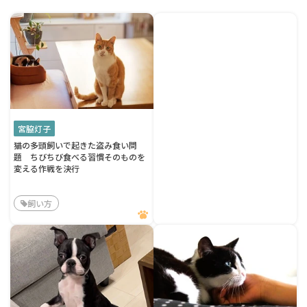
宮脇灯子
猫の多頭飼いで起きた盗み食い問
題 ちびちび食べる習慣そのものを
変える作戦を決行
飼い方