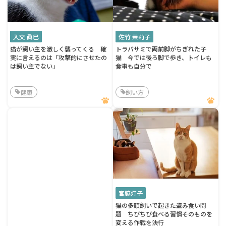
入交 眞巳
佐竹 茉莉子
猫が飼い主を激しく襲ってくる 確
トラバサミで両前脚がちぎれた子
実に言えるのは「攻撃的にさせたの
猫 今では後ろ脚で歩き、トイレも
は飼い主でない」
食事も自分で
健康
飼い方
宮脇灯子
猫の多頭飼いで起きた盗み食い問
題 ちびちび食べる習慣そのものを
変える作戦を決行