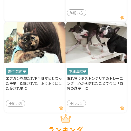
飼い方
佐竹 茉莉子
中津海麻子
エアガンを撃たれ下半身マヒとなっ
荒れ狂うボストンテリアのトレーニ
た子猫 保護されて、ふくふくとし
ング 心から信じたことで今は「自
た愛され猫に
慢の息子」に
飼い方
しつけ
ランキング