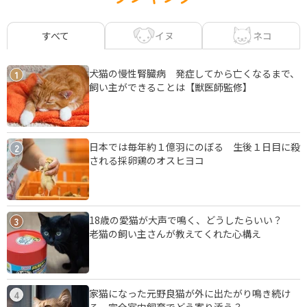
イヌ
ネコ
すべて
犬猫の慢性腎臓病 発症してから亡くなるまで、
1
飼い主ができることは【獣医師監修】
日本では毎年約１億羽にのぼる 生後１日目に殺
2
される採卵鶏のオスヒヨコ
18歳の愛猫が大声で鳴く、どうしたらいい？
3
老猫の飼い主さんが教えてくれた心構え
家猫になった元野良猫が外に出たがり鳴き続け
4
る 完全室内飼育でどう寄り添う？