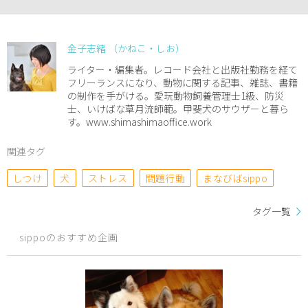
金子志緒 （かねこ・しお）
ライター・編集者。レコード会社と出版社勤務を経て
フリーランスになり、動物に関する記事、雑誌、書籍
の制作を手がける。愛玩動物飼養管理士1級、防災
士、いけばな草月流師範。甲斐犬のサウザーと暮ら
す。www.shimashimaoffice.work
関連タグ
しつけ
犬
ストレス
問題行動
まなびばsippo
タグ一覧
sippoのおすすめ企画