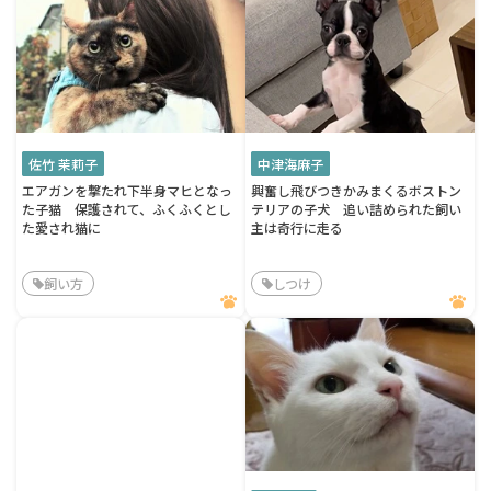
佐竹 茉莉子
中津海麻子
エアガンを撃たれ下半身マヒとなっ
興奮し飛びつきかみまくるボストン
た子猫 保護されて、ふくふくとし
テリアの子犬 追い詰められた飼い
た愛され猫に
主は奇行に走る
飼い方
しつけ