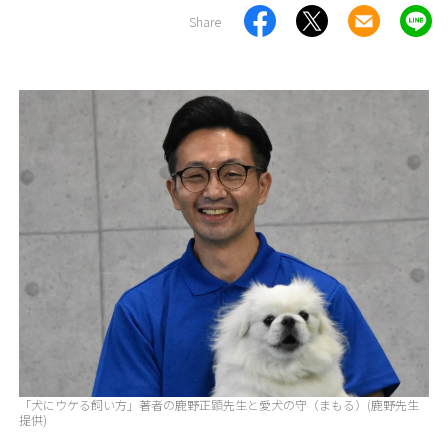
Share
「犬にウケる飼い方」著者の鹿野正顕先生と愛犬の守（まもる）(鹿野先生
提供)