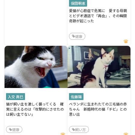
保田明恵
愛猫が心筋症で危篤に 愛する母親
とビデオ通話で「再会」、その瞬間
奇跡が起こった
健康
入交 眞巳
佐藤陽
猫が飼い主を激しく襲ってくる 確
ベランダに生まれたての三毛猫の赤
実に言えるのは「攻撃的にさせたの
ちゃん 新婚時代の猫「チビ」との
は飼い主でない」
思い出
健康
飼い方