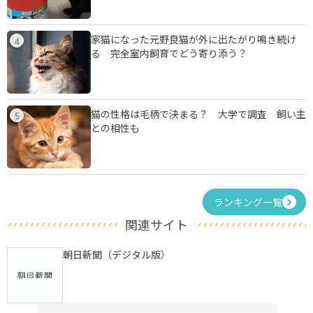
家猫になった元野良猫が外に出たがり鳴き続け
4
る 完全室内飼育でどう寄り添う？
猫の性格は毛柄で決まる？ 大学で調査 飼い主
5
との相性も
ランキング一覧
関連サイト
朝日新聞（デジタル版）