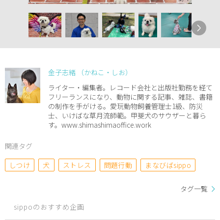
金子志緒 （かねこ・しお）
ライター・編集者。レコード会社と出版社勤務を経て
フリーランスになり、動物に関する記事、雑誌、書籍
の制作を手がける。愛玩動物飼養管理士1級、防災
士、いけばな草月流師範。甲斐犬のサウザーと暮ら
す。www.shimashimaoffice.work
関連タグ
しつけ
犬
ストレス
問題行動
まなびばsippo
タグ一覧
sippoのおすすめ企画