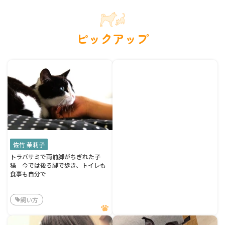
ピックアップ
佐竹 茉莉子
トラバサミで両前脚がちぎれた子
猫 今では後ろ脚で歩き、トイレも
食事も自分で
飼い方