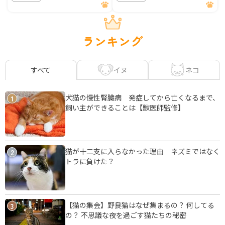
ランキング
イヌ
ネコ
すべて
犬猫の慢性腎臓病 発症してから亡くなるまで、
1
飼い主ができることは【獣医師監修】
猫が十二支に入らなかった理由 ネズミではなく
2
トラに負けた？
【猫の集会】野良猫はなぜ集まるの？ 何してる
3
の？ 不思議な夜を過ごす猫たちの秘密