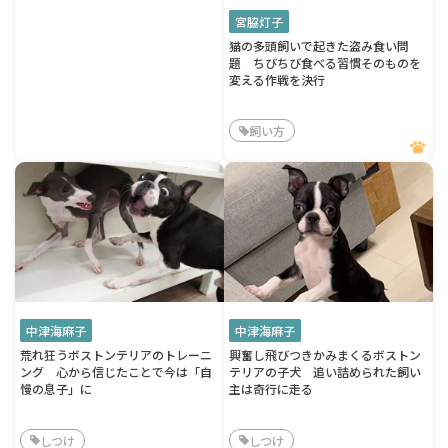
宮脇灯子
猫の多頭飼いで起きた盗み食い問
題 ちびちび食べる習慣そのものを
変える作戦を決行
飼い方
中津海麻子
中津海麻子
荒れ狂うボストンテリアのトレーニ
興奮し飛びつきかみまくるボストン
ング 心から信じたことで今は「自
テリアの子犬 追い詰められた飼い
慢の息子」に
主は奇行に走る
しつけ
しつけ