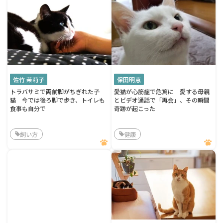
佐竹 茉莉子
保田明恵
トラバサミで両前脚がちぎれた子
愛猫が心筋症で危篤に 愛する母親
猫 今では後ろ脚で歩き、トイレも
とビデオ通話で「再会」、その瞬間
食事も自分で
奇跡が起こった
飼い方
健康