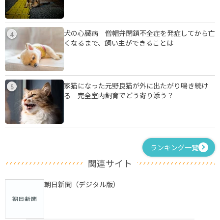
犬の心臓病 僧帽弁閉鎖不全症を発症してから亡
4
くなるまで、飼い主ができることは
家猫になった元野良猫が外に出たがり鳴き続け
5
る 完全室内飼育でどう寄り添う？
ランキング一覧
関連サイト
朝日新聞（デジタル版）