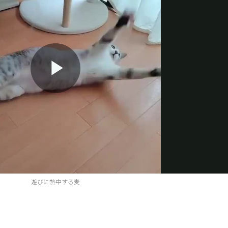
P
l
遊びに熱中する麦
a