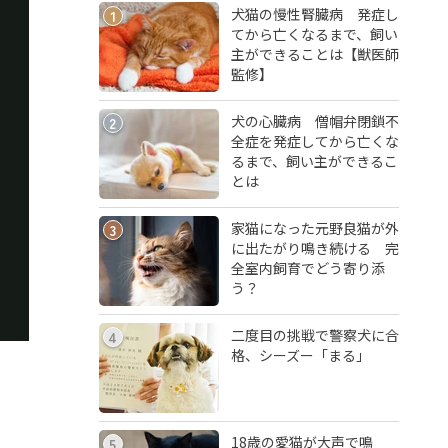
犬猫の慢性腎臓病 発症し
1
てから亡くなるまで、飼い
主ができることは【獣医師
監修】
犬の心臓病 僧帽弁閉鎖不
2
全症を発症してから亡くな
るまで、飼い主ができるこ
とは
家猫になった元野良猫が外
3
に出たがり鳴き続ける 完
全室内飼育でどう寄り添
う？
二度目の挑戦で警察犬に合
4
格、シーズー「まる」
18歳の愛猫が大声で鳴
5