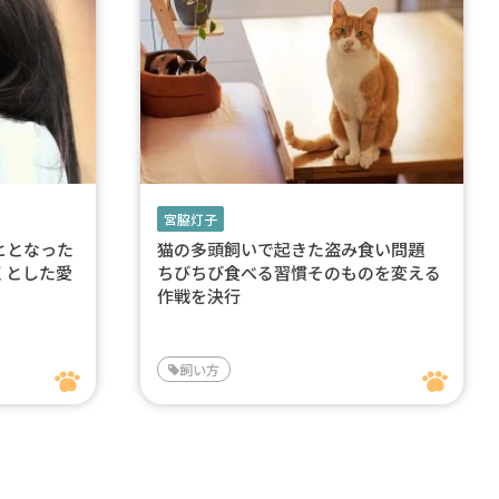
宮脇灯子
ヒとなった
猫の多頭飼いで起きた盗み食い問題
くとした愛
ちびちび食べる習慣そのものを変える
作戦を決行
飼い方