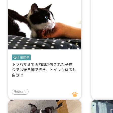
佐竹 茉莉子
トラバサミで両前脚がちぎれた子猫
今では後ろ脚で歩き、トイレも食事も
自分で
飼い方