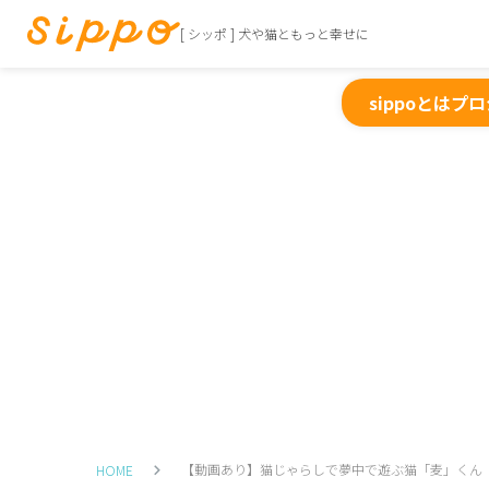
[ シッポ ] 犬や猫ともっと幸せに
sippoとは
プロ
【動画あり】猫じゃらしで夢中で遊ぶ猫「麦」くん
HOME