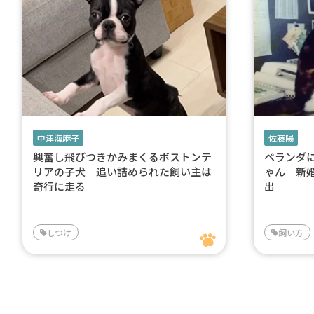
中津海麻子
佐藤陽
興奮し飛びつきかみまくるボストンテ
ベランダ
リアの子犬 追い詰められた飼い主は
ゃん 新
奇行に走る
出
しつけ
飼い方