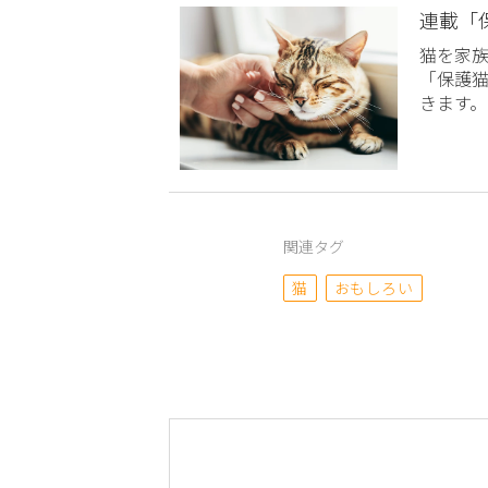
連載「
猫を家
「保護
きます。
関連タグ
猫
おもしろい