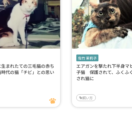
佐竹 茉莉子
に生まれたての三毛猫の赤ち
エアガンを撃たれ下半身マ
婚時代の猫「チビ」との思い
子猫 保護されて、ふくふ
され猫に
飼い方