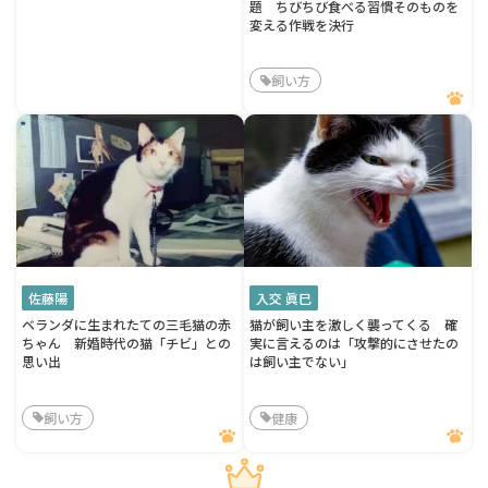
題 ちびちび食べる習慣そのものを
変える作戦を決行
飼い方
佐藤陽
入交 眞巳
ベランダに生まれたての三毛猫の赤
猫が飼い主を激しく襲ってくる 確
ちゃん 新婚時代の猫「チビ」との
実に言えるのは「攻撃的にさせたの
思い出
は飼い主でない」
飼い方
健康