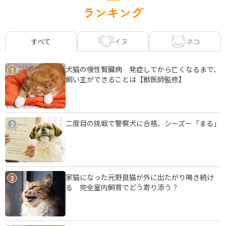
ランキング
イヌ
ネコ
すべて
犬猫の慢性腎臓病 発症してから亡くなるまで、
1
飼い主ができることは【獣医師監修】
二度目の挑戦で警察犬に合格、シーズー「まる」
2
家猫になった元野良猫が外に出たがり鳴き続け
3
る 完全室内飼育でどう寄り添う？