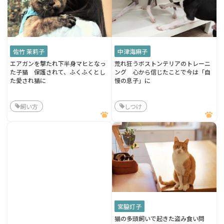
佐竹 茉莉子
中津海麻子
エアガンを撃たれ下半身マヒとなっ
荒れ狂うボストンテリアのトレーニ
た子猫 保護されて、ふくふくとし
ング 心から信じたことで今は「自
た愛され猫に
慢の息子」に
飼い方
しつけ
宮脇灯子
猫の多頭飼いで起きた盗み食い問