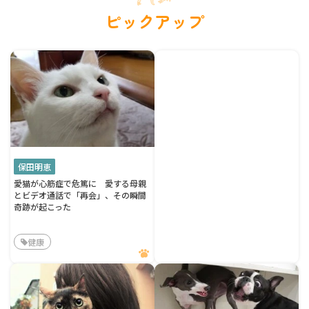
ピックアップ
保田明恵
愛猫が心筋症で危篤に 愛する母親
とビデオ通話で「再会」、その瞬間
奇跡が起こった
健康