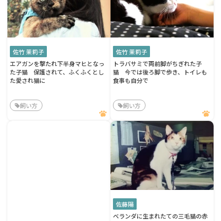
佐竹 茉莉子
佐竹 茉莉子
エアガンを撃たれ下半身マヒとなっ
トラバサミで両前脚がちぎれた子
た子猫 保護されて、ふくふくとし
猫 今では後ろ脚で歩き、トイレも
た愛され猫に
食事も自分で
飼い方
飼い方
佐藤陽
ベランダに生まれたての三毛猫の赤