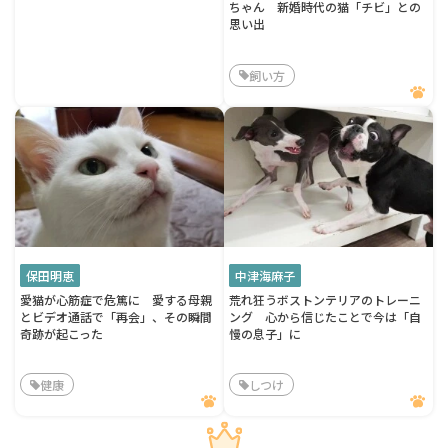
ちゃん 新婚時代の猫「チビ」との
思い出
飼い方
保田明恵
中津海麻子
愛猫が心筋症で危篤に 愛する母親
荒れ狂うボストンテリアのトレーニ
とビデオ通話で「再会」、その瞬間
ング 心から信じたことで今は「自
奇跡が起こった
慢の息子」に
健康
しつけ