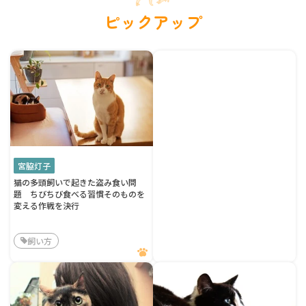
ピックアップ
宮脇灯子
猫の多頭飼いで起きた盗み食い問
題 ちびちび食べる習慣そのものを
変える作戦を決行
飼い方