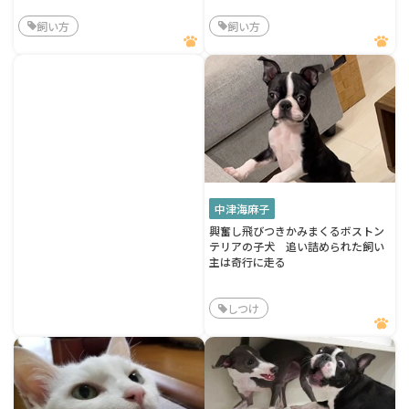
飼い方
飼い方
中津海麻子
興奮し飛びつきかみまくるボストン
テリアの子犬 追い詰められた飼い
主は奇行に走る
しつけ