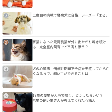
二度目の挑戦で警察犬に合格、シーズー「まる」
2
家猫になった元野良猫が外に出たがり鳴き続け
3
る 完全室内飼育でどう寄り添う？
犬の心臓病 僧帽弁閉鎖不全症を発症してから亡
4
くなるまで、飼い主ができることは
18歳の愛猫が大声で鳴く、どうしたらいい？
5
老猫の飼い主さんが教えてくれた心構え