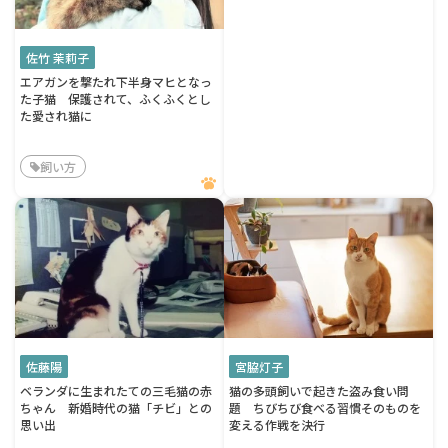
佐竹 茉莉子
エアガンを撃たれ下半身マヒとなっ
た子猫 保護されて、ふくふくとし
た愛され猫に
飼い方
佐藤陽
宮脇灯子
ベランダに生まれたての三毛猫の赤
猫の多頭飼いで起きた盗み食い問
ちゃん 新婚時代の猫「チビ」との
題 ちびちび食べる習慣そのものを
思い出
変える作戦を決行