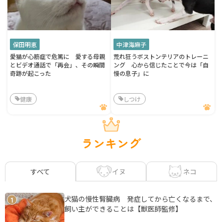
保田明恵
中津海麻子
愛猫が心筋症で危篤に 愛する母親
荒れ狂うボストンテリアのトレーニ
とビデオ通話で「再会」、その瞬間
ング 心から信じたことで今は「自
奇跡が起こった
慢の息子」に
健康
しつけ
ランキング
イヌ
ネコ
すべて
犬猫の慢性腎臓病 発症してから亡くなるまで、
1
飼い主ができることは【獣医師監修】