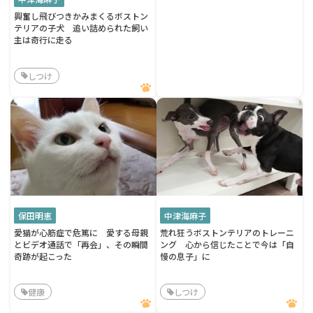
興奮し飛びつきかみまくるボストン
テリアの子犬 追い詰められた飼い
主は奇行に走る
しつけ
保田明恵
中津海麻子
愛猫が心筋症で危篤に 愛する母親
荒れ狂うボストンテリアのトレーニ
とビデオ通話で「再会」、その瞬間
ング 心から信じたことで今は「自
奇跡が起こった
慢の息子」に
健康
しつけ