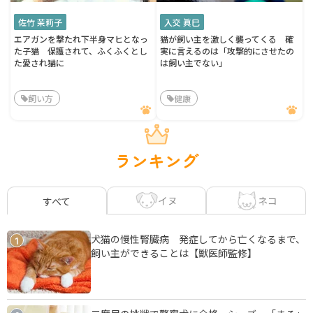
佐竹 茉莉子
入交 眞巳
エアガンを撃たれ下半身マヒとなっ
猫が飼い主を激しく襲ってくる 確
た子猫 保護されて、ふくふくとし
実に言えるのは「攻撃的にさせたの
た愛され猫に
は飼い主でない」
飼い方
健康
ランキング
イヌ
ネコ
すべて
犬猫の慢性腎臓病 発症してから亡くなるまで、
1
飼い主ができることは【獣医師監修】