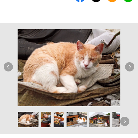
1
/
6