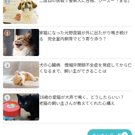
二度目の挑戦で警察犬に合格、シーズー「まる」
2
家猫になった元野良猫が外に出たがり鳴き続け
3
る 完全室内飼育でどう寄り添う？
犬の心臓病 僧帽弁閉鎖不全症を発症してから亡
4
くなるまで、飼い主ができることは
18歳の愛猫が大声で鳴く、どうしたらいい？
5
老猫の飼い主さんが教えてくれた心構え