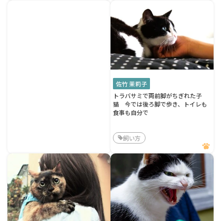
佐竹 茉莉子
トラバサミで両前脚がちぎれた子
猫 今では後ろ脚で歩き、トイレも
食事も自分で
飼い方