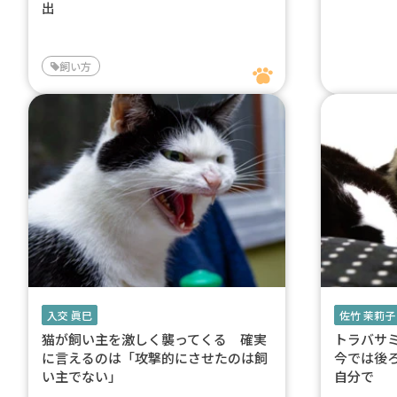
出
飼い方
入交 眞巳
佐竹 茉莉子
猫が飼い主を激しく襲ってくる 確実
トラバサ
に言えるのは「攻撃的にさせたのは飼
今では後
い主でない」
自分で