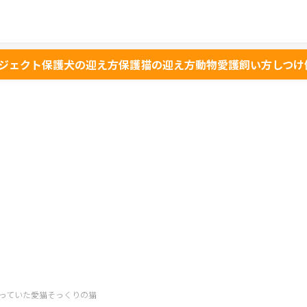
ジェクト
保護犬の迎え方
保護猫の迎え方
動物愛護
飼い方
しつけ
っていた愛猫そっくりの猫