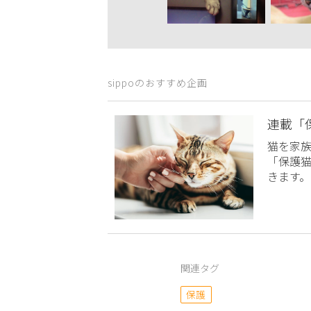
sippoのおすすめ企画
連載「
猫を家
「保護
きます。
関連タグ
保護