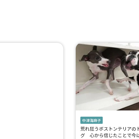
中津海麻子
荒れ狂うボストンテリアの
グ 心から信じたことで今