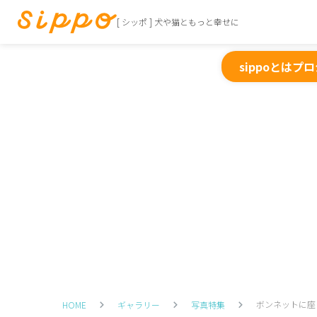
[ シッポ ] 犬や猫ともっと幸せに
sippoとは
プロ
ボンネットに座
HOME
ギャラリー
写真特集