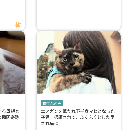
佐竹 茉莉子
する母親と
エアガンを撃たれ下半身マヒとなった
の瞬間奇跡
子猫 保護されて、ふくふくとした愛
され猫に