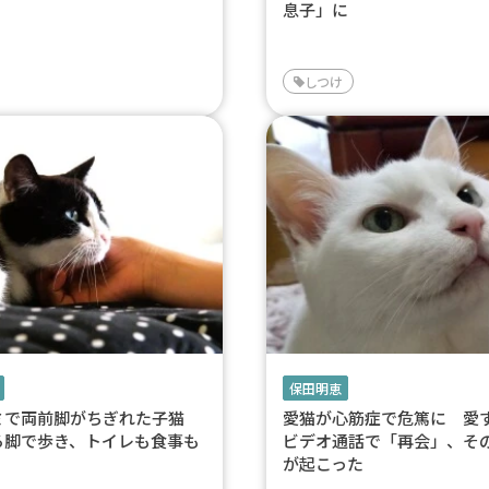
息子」に
しつけ
保田明恵
ミで両前脚がちぎれた子猫
愛猫が心筋症で危篤に 愛
ろ脚で歩き、トイレも食事も
ビデオ通話で「再会」、そ
が起こった