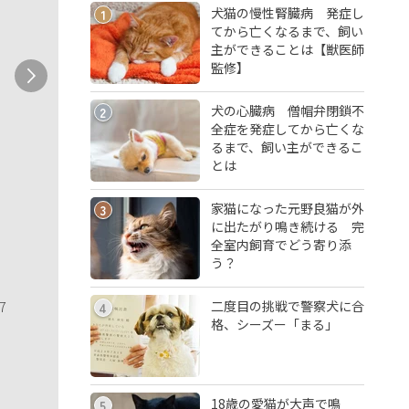
犬猫の慢性腎臓病 発症し
1
てから亡くなるまで、飼い
主ができることは【獣医師
監修】
犬の心臓病 僧帽弁閉鎖不
2
全症を発症してから亡くな
るまで、飼い主ができるこ
とは
家猫になった元野良猫が外
3
に出たがり鳴き続ける 完
全室内飼育でどう寄り添
う？
二度目の挑戦で警察犬に合
7
4
格、シーズー「まる」
18歳の愛猫が大声で鳴
5