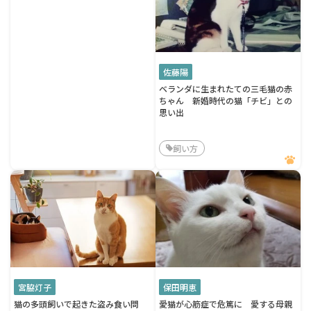
佐藤陽
ベランダに生まれたての三毛猫の赤
ちゃん 新婚時代の猫「チビ」との
思い出
飼い方
宮脇灯子
保田明恵
猫の多頭飼いで起きた盗み食い問
愛猫が心筋症で危篤に 愛する母親