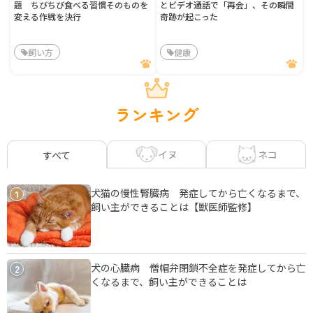
題 ちびちび食べる習慣そのものを
とビデオ通話で「再会」、その瞬間
変える作戦を決行
奇跡が起こった
飼い方
健康
ランキング
イヌ
ネコ
すべて
犬猫の慢性腎臓病 発症してから亡くなるまで、
1
飼い主ができることは【獣医師監修】
犬の心臓病 僧帽弁閉鎖不全症を発症してから亡
2
くなるまで、飼い主ができることは