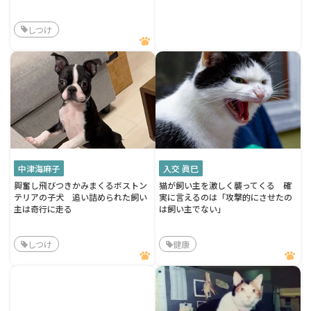
しつけ
中津海麻子
入交 眞巳
興奮し飛びつきかみまくるボストン
猫が飼い主を激しく襲ってくる 確
テリアの子犬 追い詰められた飼い
実に言えるのは「攻撃的にさせたの
主は奇行に走る
は飼い主でない」
しつけ
健康