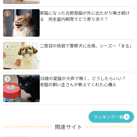
家猫になった元野良猫が外に出たがり鳴き続け
3
る 完全室内飼育でどう寄り添う？
二度目の挑戦で警察犬に合格、シーズー「まる」
4
18歳の愛猫が大声で鳴く、どうしたらいい？
5
老猫の飼い主さんが教えてくれた心構え
ランキング一覧
関連サイト