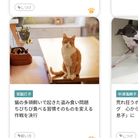
しつけ
宮脇灯子
中津海麻子
猫の多頭飼いで起きた盗み食い問題
荒れ狂う
ちびちび食べる習慣そのものを変える
グ 心か
作戦を決行
息子」に
飼い方
しつけ