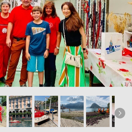
1
/
1