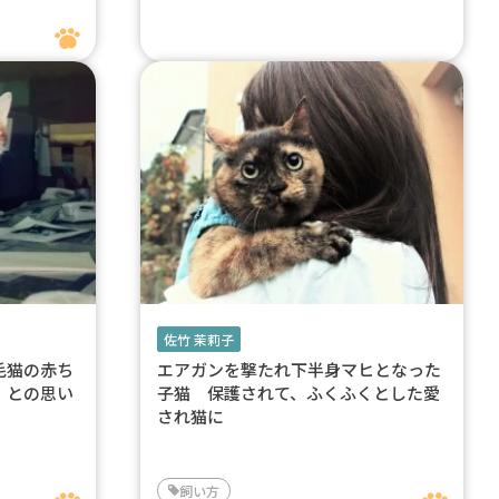
佐竹 茉莉子
毛猫の赤ち
エアガンを撃たれ下半身マヒとなった
」との思い
子猫 保護されて、ふくふくとした愛
され猫に
飼い方