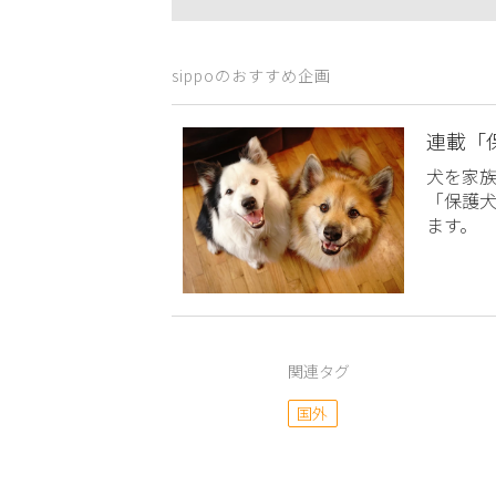
sippoのおすすめ企画
連載「
犬を家
「保護
ます。
関連タグ
国外