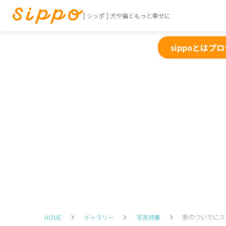
[ シッポ ] 犬や猫ともっと幸せに
sippoとは
プロ
旅のついでにス
HOME
ギャラリー
写真特集