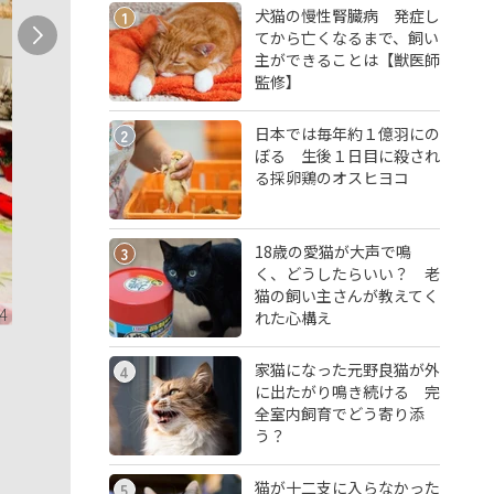
犬猫の慢性腎臓病 発症し
1
てから亡くなるまで、飼い
主ができることは【獣医師
監修】
日本では毎年約１億羽にの
2
ぼる 生後１日目に殺され
る採卵鶏のオスヒヨコ
18歳の愛猫が大声で鳴
3
く、どうしたらいい？ 老
猫の飼い主さんが教えてく
4
れた心構え
家猫になった元野良猫が外
4
に出たがり鳴き続ける 完
全室内飼育でどう寄り添
う？
猫が十二支に入らなかった
5