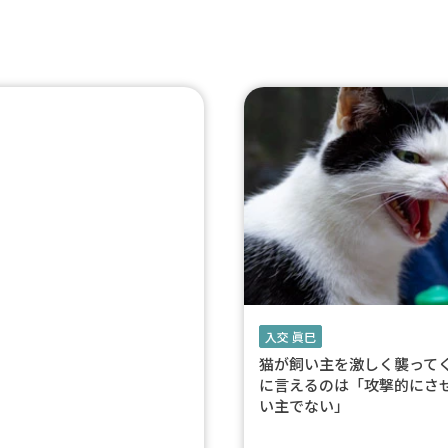
入交 眞巳
猫が飼い主を激しく襲って
に言えるのは「攻撃的にさ
い主でない」