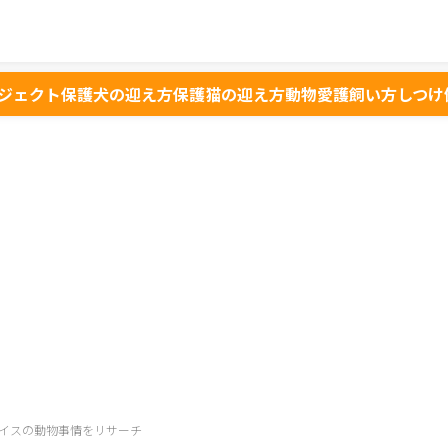
ジェクト
保護犬の迎え方
保護猫の迎え方
動物愛護
飼い方
しつけ
イスの動物事情をリサーチ