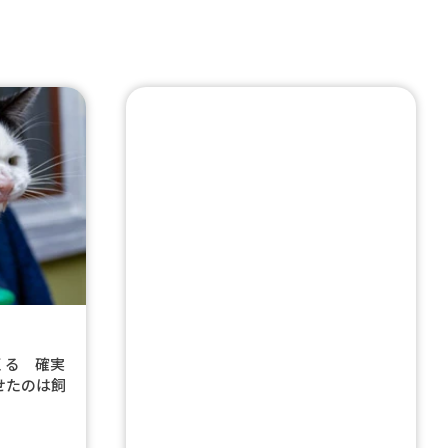
くる 確実
せたのは飼