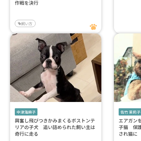
作戦を決行
飼い方
中津海麻子
佐竹 茉莉子
興奮し飛びつきかみまくるボストンテ
エアガン
リアの子犬 追い詰められた飼い主は
子猫 保
奇行に走る
され猫に