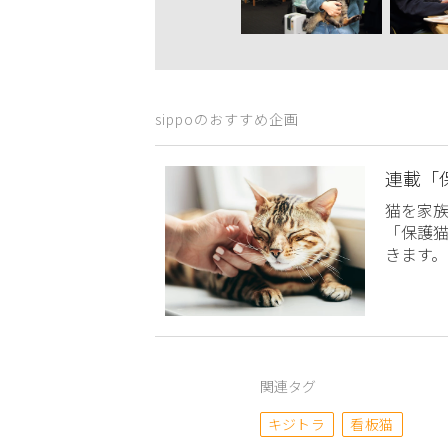
sippoのおすすめ企画
連載「
猫を家
「保護
きます。
関連タグ
キジトラ
看板猫