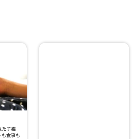
ぎれた子猫
レも食事も