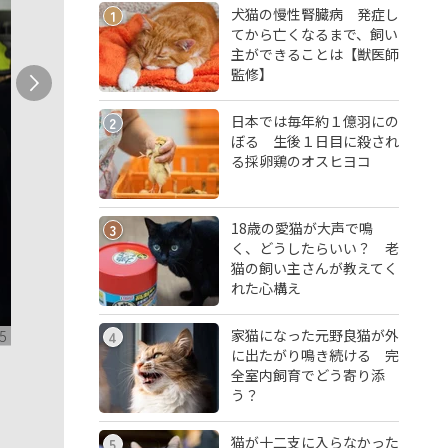
犬猫の慢性腎臓病 発症し
1
てから亡くなるまで、飼い
主ができることは【獣医師
監修】
日本では毎年約１億羽にの
2
ぼる 生後１日目に殺され
る採卵鶏のオスヒヨコ
18歳の愛猫が大声で鳴
3
く、どうしたらいい？ 老
猫の飼い主さんが教えてく
れた心構え
家猫になった元野良猫が外
5
4
に出たがり鳴き続ける 完
全室内飼育でどう寄り添
う？
猫が十二支に入らなかった
5