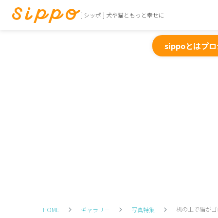
[ シッポ ] 犬や猫ともっと幸せに
sippoとは
プロ
机の上で猫がゴ
HOME
ギャラリー
写真特集