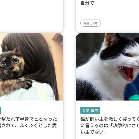
自分で
飼い方
入交 眞巳
を撃たれ下半身マヒとなった
猫が飼い主を激しく襲って
護されて、ふくふくとした愛
に言えるのは「攻撃的にさ
い主でない」