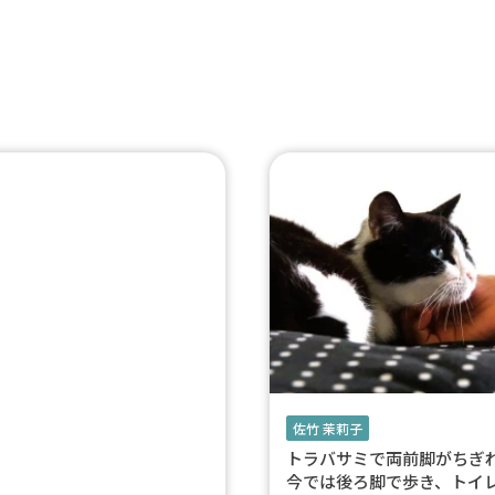
佐竹 茉莉子
トラバサミで両前脚がち
今では後ろ脚で歩き、トイ