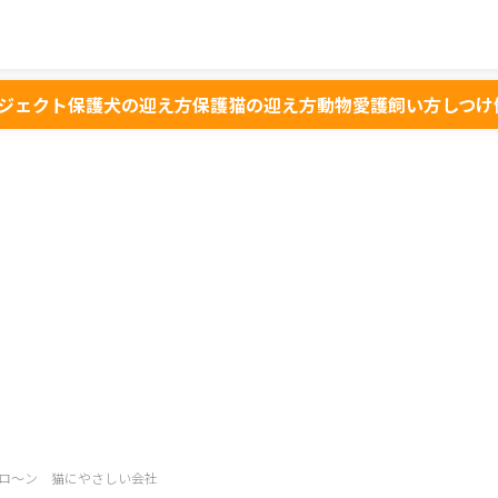
ジェクト
保護犬の迎え方
保護猫の迎え方
動物愛護
飼い方
しつけ
ロ～ン 猫にやさしい会社