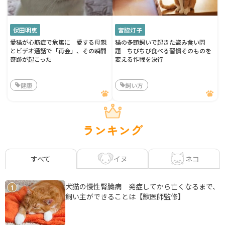
保田明恵
宮脇灯子
愛猫が心筋症で危篤に 愛する母親
猫の多頭飼いで起きた盗み食い問
とビデオ通話で「再会」、その瞬間
題 ちびちび食べる習慣そのものを
奇跡が起こった
変える作戦を決行
健康
飼い方
ランキング
イヌ
ネコ
すべて
犬猫の慢性腎臓病 発症してから亡くなるまで、
1
飼い主ができることは【獣医師監修】