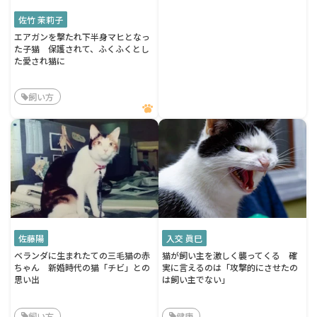
佐竹 茉莉子
エアガンを撃たれ下半身マヒとなっ
た子猫 保護されて、ふくふくとし
た愛され猫に
飼い方
佐藤陽
入交 眞巳
ベランダに生まれたての三毛猫の赤
猫が飼い主を激しく襲ってくる 確
ちゃん 新婚時代の猫「チビ」との
実に言えるのは「攻撃的にさせたの
思い出
は飼い主でない」
飼い方
健康