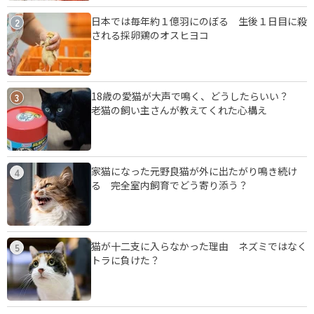
日本では毎年約１億羽にのぼる 生後１日目に殺
2
される採卵鶏のオスヒヨコ
18歳の愛猫が大声で鳴く、どうしたらいい？
3
老猫の飼い主さんが教えてくれた心構え
家猫になった元野良猫が外に出たがり鳴き続け
4
る 完全室内飼育でどう寄り添う？
猫が十二支に入らなかった理由 ネズミではなく
5
トラに負けた？