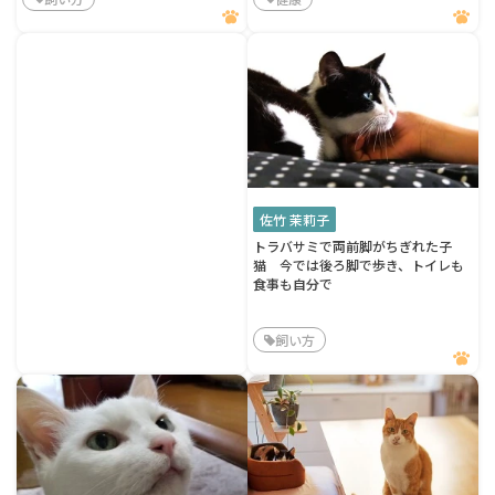
佐竹 茉莉子
トラバサミで両前脚がちぎれた子
猫 今では後ろ脚で歩き、トイレも
食事も自分で
飼い方