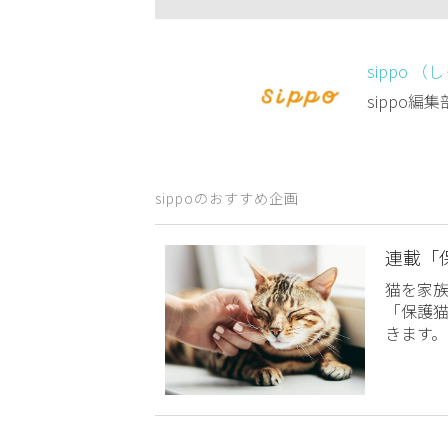
sippo （
sippo
sippoのおすすめ企画
連載「
猫を家
「保護
きます。