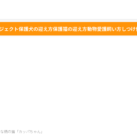
ジェクト
保護犬の迎え方
保護猫の迎え方
動物愛護
飼い方
しつけ
妙な柄の猫「カッパちゃん」