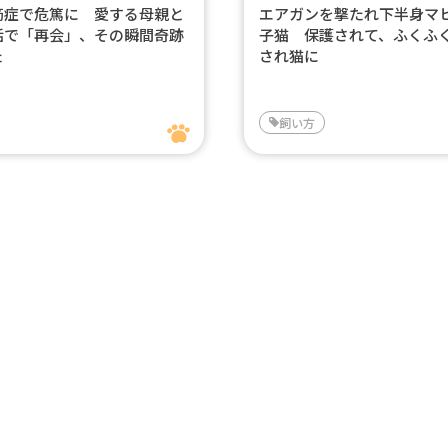
筋症で危篤に 愛する母親と
エアガンを撃たれ下半身マ
話で「再会」、その瞬間奇跡
子猫 保護されて、ふくふ
た
され猫に
飼い方