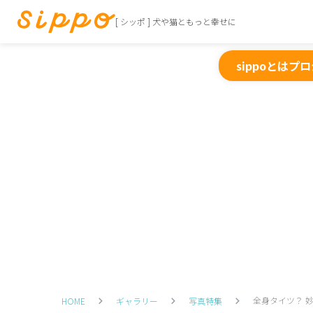
[ シッポ ] 犬や猫ともっと幸せに
sippoとは
プロ
全身タイツ？ 
HOME
ギャラリー
写真特集