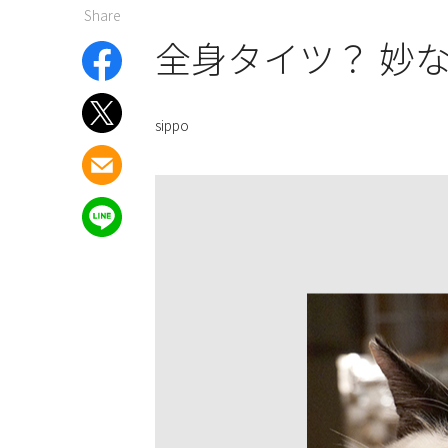
Share
全身タイツ？ 妙
sippo