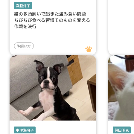
宮脇灯子
猫の多頭飼いで起きた盗み食い問題
ちびちび食べる習慣そのものを変える
作戦を決行
飼い方
中津海麻子
保田明恵