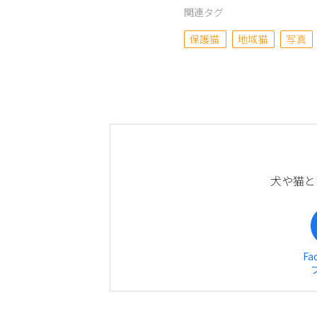
関連タグ
保護猫
地域猫
写真
犬や猫と
Fa