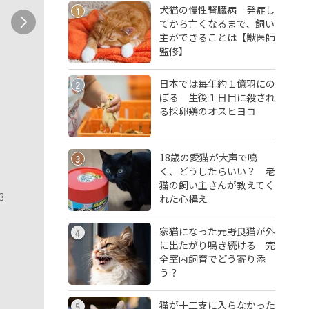
犬猫の慢性腎臓病 発症し
1
てから亡くなるまで、飼い
主ができることは【獣医師
監修】
日本では毎年約１億羽にの
2
ぼる 生後１日目に殺され
る採卵鶏のオスヒヨコ
18歳の愛猫が大声で鳴
3
く、どうしたらいい？ 老
猫の飼い主さんが教えてく
3
れた心構え
家猫になった元野良猫が外
4
に出たがり鳴き続ける 完
全室内飼育でどう寄り添
う？
猫が十二支に入らなかった
5