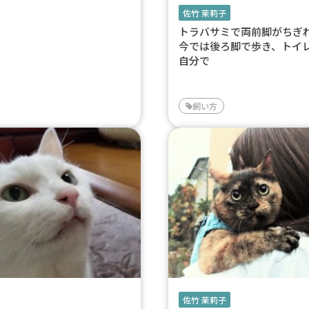
佐竹 茉莉子
トラバサミで両前脚がち
今では後ろ脚で歩き、トイ
自分で
飼い方
佐竹 茉莉子