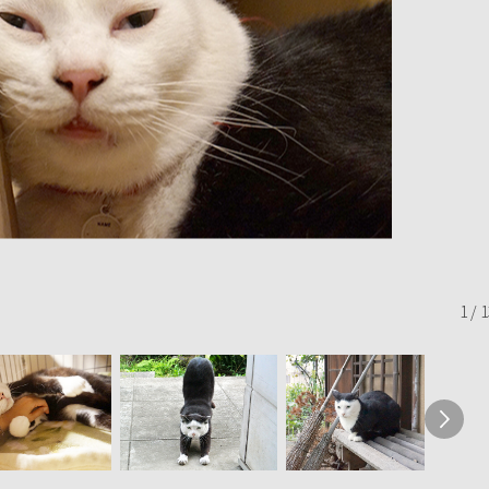
1
/
1