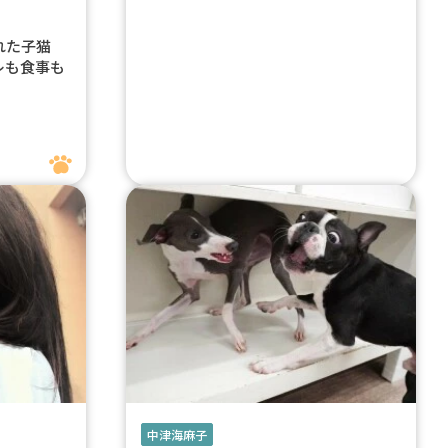
ぎれた子猫
レも食事も
中津海麻子