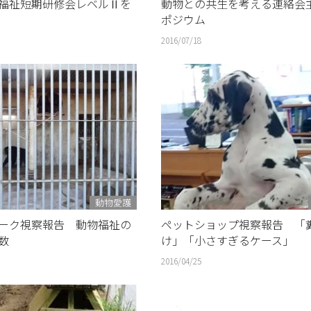
動物福祉短期研修会レベルⅡを
動物との共生を考える連絡会
ポジウム
2016/07/18
動物愛護
ーク視察報告 動物福祉の
ペットショップ視察報告 「
数
け」「小さすぎるケース」
2016/04/25