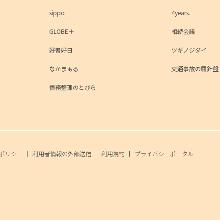
sippo
4years.
GLOBE＋
相続会議
好書好日
ツギノジダイ
なかまぁる
交通事故の羅針盤
債務整理のとびら
ポリシー
利用者情報の外部送信
利用規約
プライバシーポータル