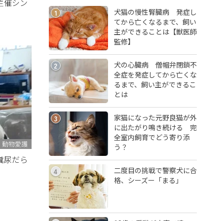
主催シン
犬猫の慢性腎臓病 発症し
1
てから亡くなるまで、飼い
主ができることは【獣医師
監修】
犬の心臓病 僧帽弁閉鎖不
2
全症を発症してから亡くな
るまで、飼い主ができるこ
とは
家猫になった元野良猫が外
3
に出たがり鳴き続ける 完
全室内飼育でどう寄り添
動物愛護
う？
糞尿だら
二度目の挑戦で警察犬に合
4
格、シーズー「まる」