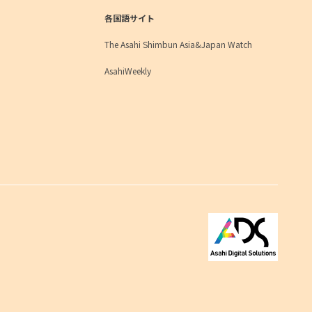
各国語サイト
The Asahi Shimbun Asia&Japan Watch
AsahiWeekly