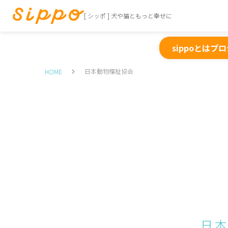
[ シッポ ] 犬や猫ともっと幸せに
sippoとは
プロ
日本動物福祉協会
HOME
日