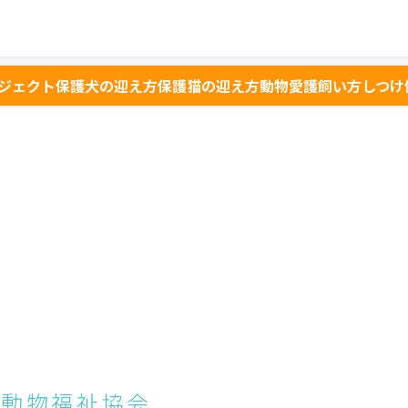
ジェクト
保護犬の迎え方
保護猫の迎え方
動物愛護
飼い方
しつけ
本動物福祉協会