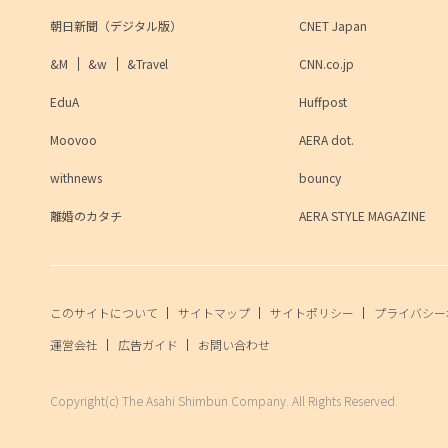
朝日新聞（デジタル版）
CNET Japan
&M
&w
&Travel
CNN.co.jp
EduA
Huffpost
Moovoo
AERA dot.
withnews
bouncy
離婚のカタチ
AERA STYLE MAGAZINE
このサイトについて
サイトマップ
サイトポリシー
プライバシー
運営会社
広告ガイド
お問い合わせ
Copyright(c) The Asahi Shimbun Company. All Rights Reserved.