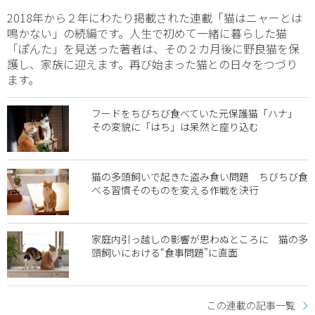
2018年から２年にわたり掲載された連載「猫はニャーとは
鳴かない」の続編です。人生で初めて一緒に暮らした猫
「ぽんた」を見送った著者は、その２カ月後に野良猫を保
護し、家族に迎えます。再び始まった猫との日々をつづり
ます。
フードをちびちび食べていた元保護猫「ハナ」
その変貌に「はち」は呆然と座り込む
猫の多頭飼いで起きた盗み食い問題 ちびちび食
べる習慣そのものを変える作戦を決行
家庭内引っ越しの影響が思わぬところに 猫の多
頭飼いにおける“食事問題”に直面
この連載の記事一覧