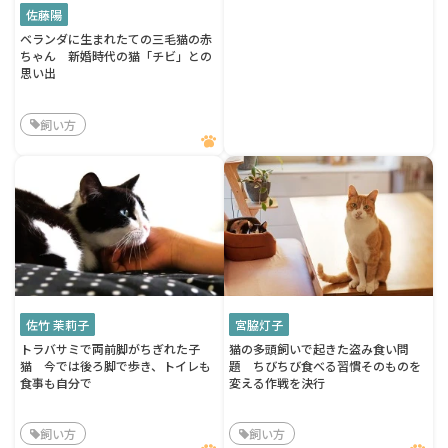
佐藤陽
ベランダに生まれたての三毛猫の赤
ちゃん 新婚時代の猫「チビ」との
思い出
飼い方
佐竹 茉莉子
宮脇灯子
トラバサミで両前脚がちぎれた子
猫の多頭飼いで起きた盗み食い問
猫 今では後ろ脚で歩き、トイレも
題 ちびちび食べる習慣そのものを
食事も自分で
変える作戦を決行
飼い方
飼い方