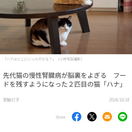
「ハナはどこにいったのかな？」（小林写函撮影）
先代猫の慢性腎臓病が脳裏をよぎる フー
ドを残すようになった２匹目の猫「ハナ」
宮脇灯子
2024/10/18
Share