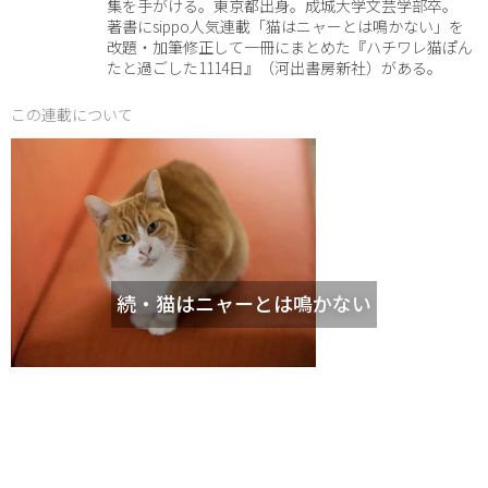
集を手がける。東京都出身。成城大学文芸学部卒。
著書にsippo人気連載「猫はニャーとは鳴かない」を
改題・加筆修正して一冊にまとめた『ハチワレ猫ぽん
たと過ごした1114日』（河出書房新社）がある。
この連載について
続・猫はニャーとは鳴かない