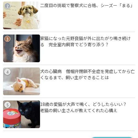
二度目の挑戦で警察犬に合格、シーズー「まる」
2
家猫になった元野良猫が外に出たがり鳴き続け
3
る 完全室内飼育でどう寄り添う？
犬の心臓病 僧帽弁閉鎖不全症を発症してから亡
4
くなるまで、飼い主ができることは
18歳の愛猫が大声で鳴く、どうしたらいい？
5
老猫の飼い主さんが教えてくれた心構え