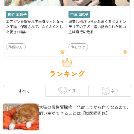
佐竹 茉莉子
中津海麻子
エアガンを撃たれ下半身マヒとなっ
興奮し飛びつきかみまくるボストン
た子猫 保護されて、ふくふくとし
テリアの子犬 追い詰められた飼い
た愛され猫に
主は奇行に走る
飼い方
しつけ
ランキング
イヌ
ネコ
すべて
犬猫の慢性腎臓病 発症してから亡くなるまで、
1
飼い主ができることは【獣医師監修】