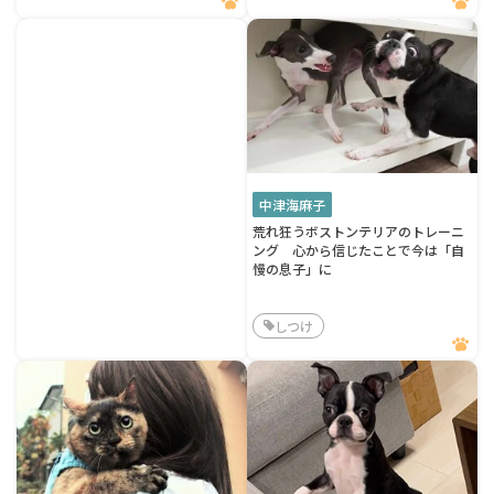
中津海麻子
荒れ狂うボストンテリアのトレーニ
ング 心から信じたことで今は「自
慢の息子」に
しつけ