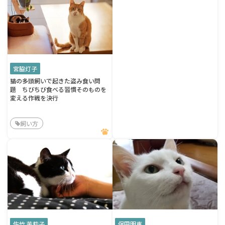
宮脇灯子
猫の多頭飼いで起きた盗み食い問
題 ちびちび食べる習慣そのものを
変える作戦を決行
飼い方
佐竹 茉莉子
保田明恵