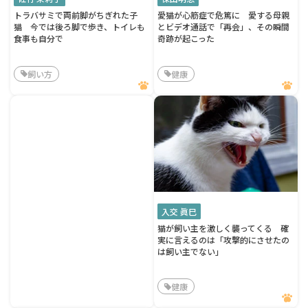
トラバサミで両前脚がちぎれた子
愛猫が心筋症で危篤に 愛する母親
猫 今では後ろ脚で歩き、トイレも
とビデオ通話で「再会」、その瞬間
食事も自分で
奇跡が起こった
飼い方
健康
入交 眞巳
猫が飼い主を激しく襲ってくる 確
実に言えるのは「攻撃的にさせたの
は飼い主でない」
健康