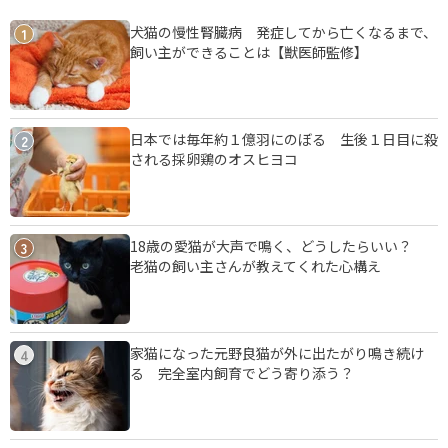
犬猫の慢性腎臓病 発症してから亡くなるまで、
1
飼い主ができることは【獣医師監修】
日本では毎年約１億羽にのぼる 生後１日目に殺
2
される採卵鶏のオスヒヨコ
18歳の愛猫が大声で鳴く、どうしたらいい？
3
老猫の飼い主さんが教えてくれた心構え
家猫になった元野良猫が外に出たがり鳴き続け
4
る 完全室内飼育でどう寄り添う？