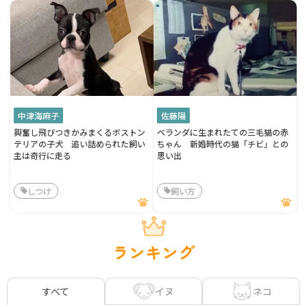
中津海麻子
佐藤陽
興奮し飛びつきかみまくるボストン
ベランダに生まれたての三毛猫の赤
テリアの子犬 追い詰められた飼い
ちゃん 新婚時代の猫「チビ」との
主は奇行に走る
思い出
しつけ
飼い方
ランキング
イヌ
ネコ
すべて