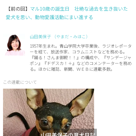
【前の回】
マル10歳の誕生日 壮絶な過去を生き抜いた
愛犬を思い、動物愛護活動にまい進する
山田美保子 （やまだ・みほこ）
1957年生まれ。青山学院大学卒業後、ラジオレポータ
ーを経て、放送作家、コラムニストなどを務める。
『踊る！さんま御殿！！』の構成や、『サンデージャ
ポン』『ドデスカ！＋』などのコメンテーターを務め
る。ほかに雑誌、新聞、ＷＥＢに連載多数。
この連載について
山田美保子の育犬日記