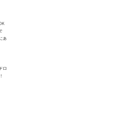
OK
で
にあ
ドロ
！