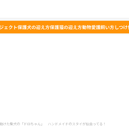
ジェクト
保護犬の迎え方
保護猫の迎え方
動物愛護
飼い方
しつけ
助けた柴犬の「ドロちゃん」 ハンドメイドのスタイが似合ってる！