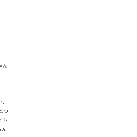
ゃん
が、
とつ
イド
みん