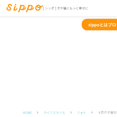
[ シッポ ] 犬や猫ともっと幸せに
sippoとは
プロ
４匹の子猫を
HOME
ライフスタイル
フォト