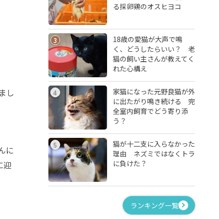
る採卵鶏のオスヒヨコ
18歳の愛猫が大声で鳴
3
く、どうしたらいい？ 老
猫の飼い主さんが教えてく
れた心構え
家猫になった元野良猫が外
まし
4
に出たがり鳴き続ける 完
全室内飼育でどう寄り添
う？
猫が十二支に入らなかった
5
んに
理由 ネズミではなくトラ
に負けた？
に迎
ランキング一覧