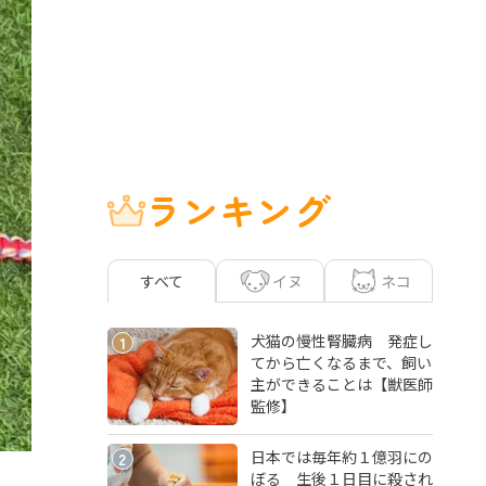
ランキング
イヌ
ネコ
すべて
犬猫の慢性腎臓病 発症し
1
てから亡くなるまで、飼い
主ができることは【獣医師
監修】
日本では毎年約１億羽にの
2
ぼる 生後１日目に殺され