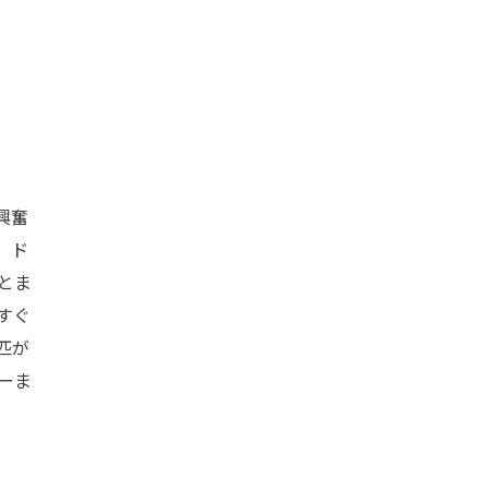
興奮
。ド
とま
すぐ
匹が
ーま