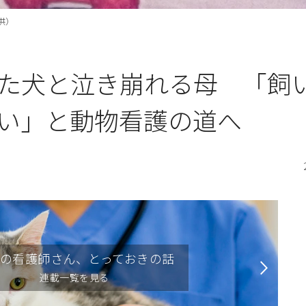
供）
た犬と泣き崩れる母 「飼
い」と動物看護の道へ
の看護師さん、とっておきの話
連載一覧を見る