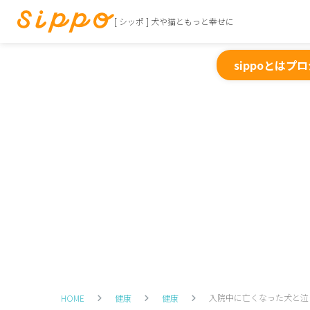
[ シッポ ] 犬や猫ともっと幸せに
sippoとは
プロ
入院中に亡くなった犬と泣
HOME
健康
健康