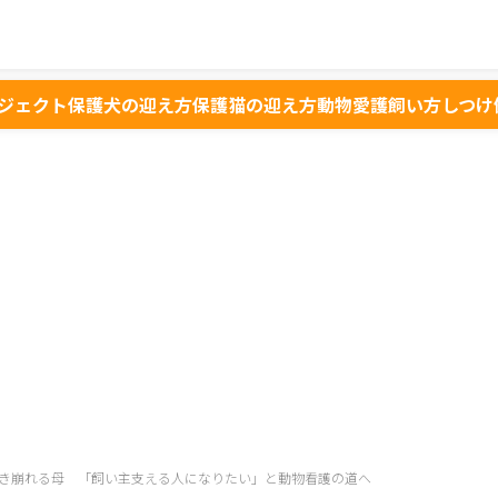
ジェクト
保護犬の迎え方
保護猫の迎え方
動物愛護
飼い方
しつけ
き崩れる母 「飼い主支える人になりたい」と動物看護の道へ