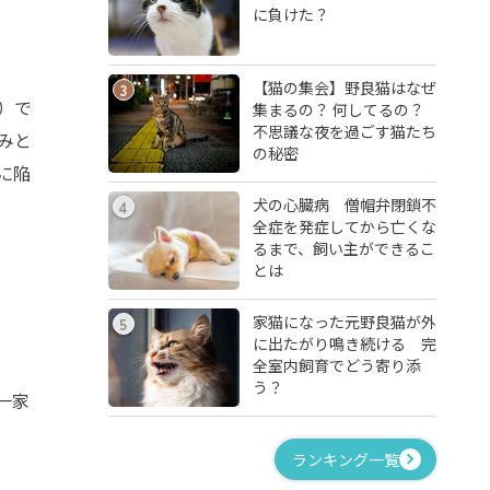
に負けた？
【猫の集会】野良猫はなぜ
3
）で
集まるの？ 何してるの？
不思議な夜を過ごす猫たち
みと
の秘密
に陥
犬の心臓病 僧帽弁閉鎖不
4
全症を発症してから亡くな
るまで、飼い主ができるこ
とは
家猫になった元野良猫が外
5
に出たがり鳴き続ける 完
全室内飼育でどう寄り添
う？
一家
ランキング一覧