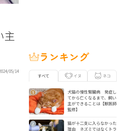
い主
ランキング
2024/05/14
イヌ
ネコ
すべて
犬猫の慢性腎臓病 発症し
1
てから亡くなるまで、飼い
主ができることは【獣医師
監修】
猫が十二支に入らなかった
2
理由 ネズミではなくトラ