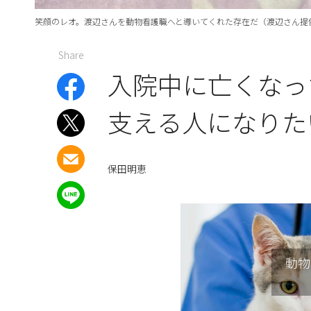
笑顔のレオ。渡辺さんを動物看護職へと導いてくれた存在だ（渡辺さん提
Share
入院中に亡くなっ
支える人になりた
保田明恵
動物