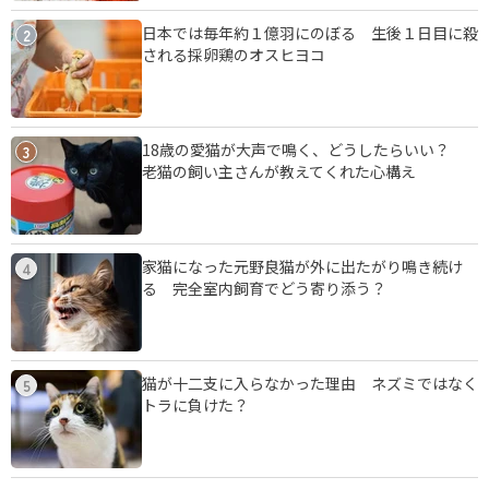
日本では毎年約１億羽にのぼる 生後１日目に殺
2
される採卵鶏のオスヒヨコ
18歳の愛猫が大声で鳴く、どうしたらいい？
3
老猫の飼い主さんが教えてくれた心構え
家猫になった元野良猫が外に出たがり鳴き続け
4
る 完全室内飼育でどう寄り添う？
猫が十二支に入らなかった理由 ネズミではなく
5
トラに負けた？