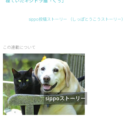
寝ていたキジトラ猫「くぅ」
sippo投稿ストーリー （しっぽとうこうストーリ－）
この連載について
sippoストーリー