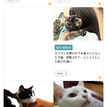
佐竹 茉莉子
エアガンを撃たれ下半身マヒとなっ
た子猫 保護されて、ふくふくとし
た愛され猫に
飼い方