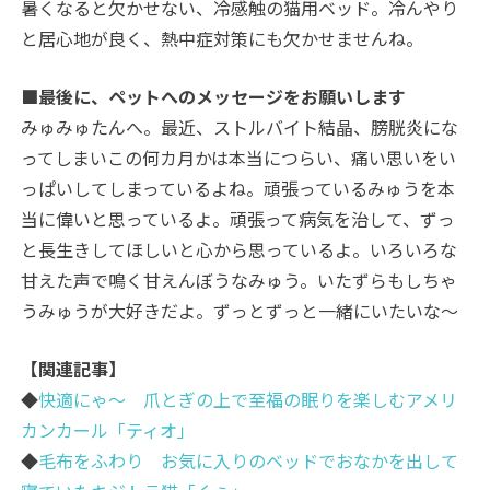
暑くなると欠かせない、冷感触の猫用ベッド。冷んやり
と居心地が良く、熱中症対策にも欠かせませんね。
■最後に、ペットへのメッセージをお願いします
みゅみゅたんへ。最近、ストルバイト結晶、膀胱炎にな
ってしまいこの何カ月かは本当につらい、痛い思いをい
っぱいしてしまっているよね。頑張っているみゅうを本
当に偉いと思っているよ。頑張って病気を治して、ずっ
と長生きしてほしいと心から思っているよ。いろいろな
甘えた声で鳴く甘えんぼうなみゅう。いたずらもしちゃ
うみゅうが大好きだよ。ずっとずっと一緒にいたいな〜
【関連記事】
◆
快適にゃ～ 爪とぎの上で至福の眠りを楽しむアメリ
カンカール「ティオ」
◆
毛布をふわり お気に入りのベッドでおなかを出して