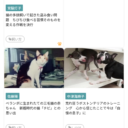
宮脇灯子
猫の多頭飼いで起きた盗み食い問
題 ちびちび食べる習慣そのものを
変える作戦を決行
飼い方
佐藤陽
中津海麻子
ベランダに生まれたての三毛猫の赤
荒れ狂うボストンテリアのトレーニ
ちゃん 新婚時代の猫「チビ」との
ング 心から信じたことで今は「自
思い出
慢の息子」に
飼い方
しつけ