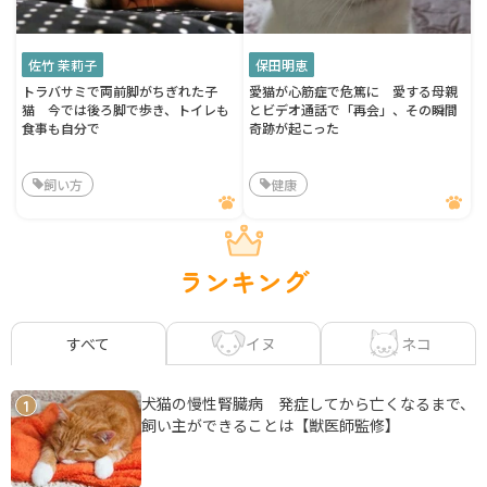
佐竹 茉莉子
保田明恵
トラバサミで両前脚がちぎれた子
愛猫が心筋症で危篤に 愛する母親
猫 今では後ろ脚で歩き、トイレも
とビデオ通話で「再会」、その瞬間
食事も自分で
奇跡が起こった
飼い方
健康
ランキング
イヌ
ネコ
すべて
犬猫の慢性腎臓病 発症してから亡くなるまで、
1
飼い主ができることは【獣医師監修】