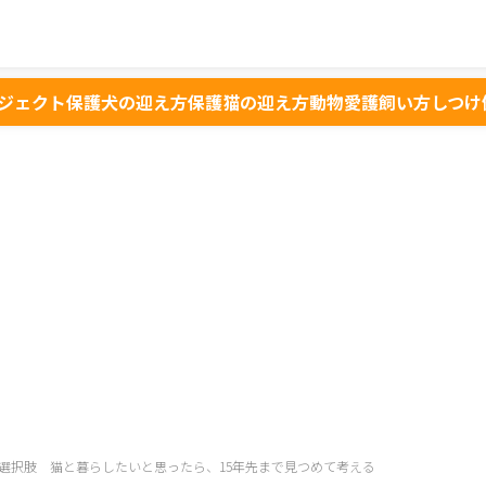
ジェクト
保護犬の迎え方
保護猫の迎え方
動物愛護
飼い方
しつけ
選択肢 猫と暮らしたいと思ったら、15年先まで見つめて考える