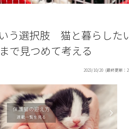
いう選択肢 猫と暮らした
先まで見つめて考える
2023/10/20
(最終更新：
2
保護猫の迎え方
連載一覧を見る