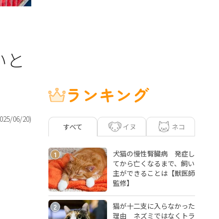
いと
ランキング
025/06/20
)
イヌ
ネコ
すべて
犬猫の慢性腎臓病 発症し
1
てから亡くなるまで、飼い
主ができることは【獣医師
監修】
猫が十二支に入らなかった
2
理由 ネズミではなくトラ