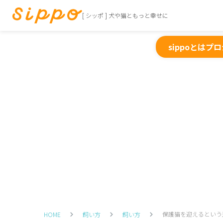
[ シッポ ] 犬や猫ともっと幸せに
sippoとは
プロ
保護猫を迎えるという
HOME
飼い方
飼い方