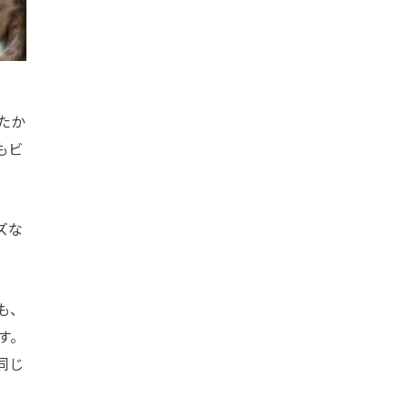
たか
もビ
ズな
も、
す。
同じ