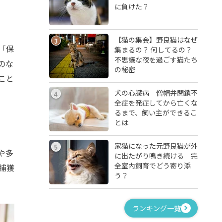
に負けた？
【猫の集会】野良猫はなぜ
3
「保
集まるの？ 何してるの？
不思議な夜を過ごす猫たち
のな
の秘密
こと
犬の心臓病 僧帽弁閉鎖不
4
全症を発症してから亡くな
るまで、飼い主ができるこ
とは
家猫になった元野良猫が外
5
や多
に出たがり鳴き続ける 完
全室内飼育でどう寄り添
捕獲
う？
ランキング一覧