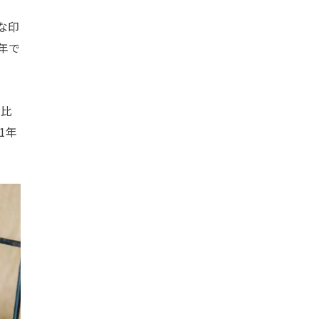
な印
年で
と比
1年