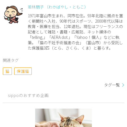
若林朋子 （わかばやし・ともこ）
1971年富山市生まれ、同市在住。93年北陸に拠点を置
く新聞社へ入社、90年代はスポーツ、2000年代以降は
教育・医療を担当、12年退社。現在はフリーランスの
記者として雑誌・書籍・広報誌、ネット媒体の
「telling,」「AERA dot.」「Yahoo！個人」などに執
筆。「猫の不妊手術推進の会」（富山市）から受託し
た保護猫3匹（とら、さくら、くま）と暮らす。
関連タグ
猫
保護猫
タグ一覧
sippoのおすすめ企画