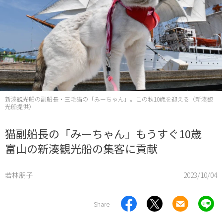
新湊観光船の副船長・三毛猫の「みーちゃん」。この秋10歳を迎える（新湊観
光船提供）
猫副船長の「みーちゃん」もうすぐ10歳
富山の新湊観光船の集客に貢献
若林朋子
2023/10/04
Share