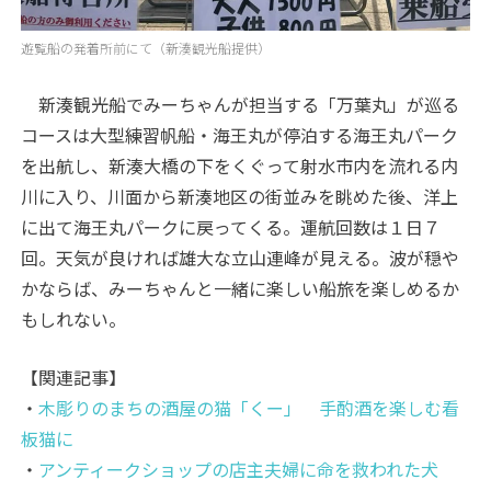
遊覧船の発着所前にて（新湊観光船提供）
新湊観光船でみーちゃんが担当する「万葉丸」が巡る
コースは大型練習帆船・海王丸が停泊する海王丸パーク
を出航し、新湊大橋の下をくぐって射水市内を流れる内
川に入り、川面から新湊地区の街並みを眺めた後、洋上
に出て海王丸パークに戻ってくる。運航回数は１日７
回。天気が良ければ雄大な立山連峰が見える。波が穏や
かならば、みーちゃんと一緒に楽しい船旅を楽しめるか
もしれない。
【関連記事】
・
木彫りのまちの酒屋の猫「くー」 手酌酒を楽しむ看
板猫に
・
アンティークショップの店主夫婦に命を救われた犬