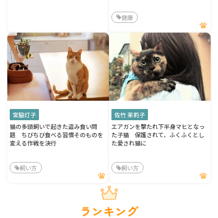
健康
宮脇灯子
佐竹 茉莉子
猫の多頭飼いで起きた盗み食い問
エアガンを撃たれ下半身マヒとなっ
題 ちびちび食べる習慣そのものを
た子猫 保護されて、ふくふくとし
変える作戦を決行
た愛され猫に
飼い方
飼い方
ランキング