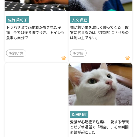
佐竹 茉莉子
入交 眞巳
トラバサミで両前脚がちぎれた子
猫が飼い主を激しく襲ってくる 確
猫 今では後ろ脚で歩き、トイレも
実に言えるのは「攻撃的にさせたの
食事も自分で
は飼い主でない」
飼い方
健康
保田明恵
愛猫が心筋症で危篤に 愛する母親
とビデオ通話で「再会」、その瞬間
奇跡が起こった