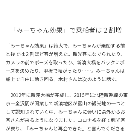
「みーちゃん効果」で乗船者は２割増
「みーちゃん効果」は絶大で、みーちゃんが乗船する前
と後では２割ほど客が増えた。観光客になでられたり、
カメラの前でポーズを取ったり、新湊大橋をバックにポ
ーズを決めたり、甲板で転がったり……。みーちゃんは
船上で自由に動き回る。木村さんは次のように話す。
「2012年に新湊大橋が完成し、2015年に北陸新幹線の東
京―金沢間が開業して新湊地区が富山の観光地の一つと
して認知されていく中、みーちゃんに会いに県外からお
客さんが来るようになりました。コロナ禍を経て観光客
が戻り、『みーちゃんと再会できた』と喜んでくださる