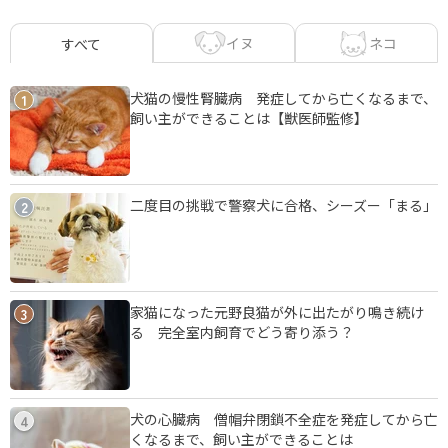
イヌ
ネコ
すべて
犬猫の慢性腎臓病 発症してから亡くなるまで、
1
飼い主ができることは【獣医師監修】
二度目の挑戦で警察犬に合格、シーズー「まる」
2
家猫になった元野良猫が外に出たがり鳴き続け
3
る 完全室内飼育でどう寄り添う？
犬の心臓病 僧帽弁閉鎖不全症を発症してから亡
4
くなるまで、飼い主ができることは