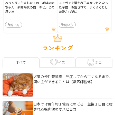
ベランダに生まれたての三毛猫の赤
エアガンを撃たれ下半身マヒとなっ
ちゃん 新婚時代の猫「チビ」との
た子猫 保護されて、ふくふくとし
思い出
た愛され猫に
飼い方
飼い方
ランキング
イヌ
ネコ
すべて
犬猫の慢性腎臓病 発症してから亡くなるまで、
1
飼い主ができることは【獣医師監修】
日本では毎年約１億羽にのぼる 生後１日目に殺
2
される採卵鶏のオスヒヨコ