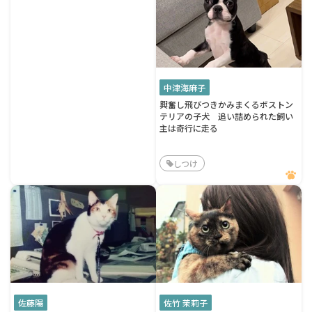
中津海麻子
興奮し飛びつきかみまくるボストン
テリアの子犬 追い詰められた飼い
主は奇行に走る
しつけ
佐藤陽
佐竹 茉莉子