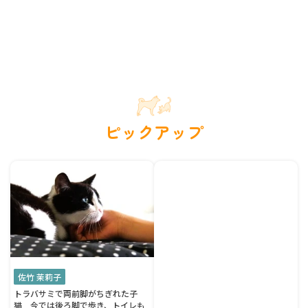
ピックアップ
佐竹 茉莉子
トラバサミで両前脚がちぎれた子
猫 今では後ろ脚で歩き、トイレも