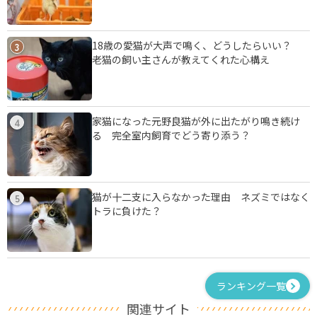
18歳の愛猫が大声で鳴く、どうしたらいい？
3
老猫の飼い主さんが教えてくれた心構え
家猫になった元野良猫が外に出たがり鳴き続け
4
る 完全室内飼育でどう寄り添う？
猫が十二支に入らなかった理由 ネズミではなく
5
トラに負けた？
ランキング一覧
関連サイト