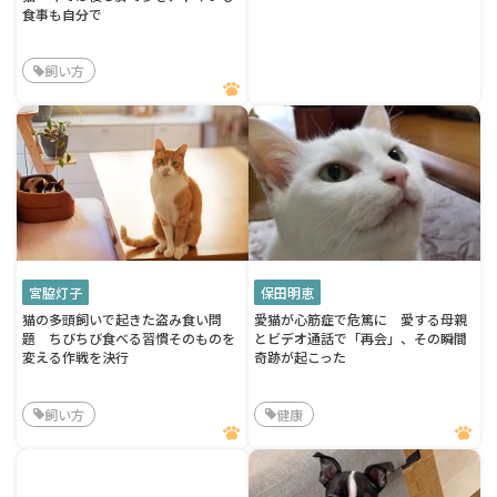
食事も自分で
飼い方
宮脇灯子
保田明恵
猫の多頭飼いで起きた盗み食い問
愛猫が心筋症で危篤に 愛する母親
題 ちびちび食べる習慣そのものを
とビデオ通話で「再会」、その瞬間
変える作戦を決行
奇跡が起こった
飼い方
健康