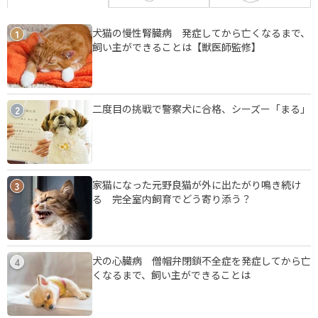
犬猫の慢性腎臓病 発症してから亡くなるまで、
1
飼い主ができることは【獣医師監修】
二度目の挑戦で警察犬に合格、シーズー「まる」
2
家猫になった元野良猫が外に出たがり鳴き続け
3
る 完全室内飼育でどう寄り添う？
犬の心臓病 僧帽弁閉鎖不全症を発症してから亡
4
くなるまで、飼い主ができることは