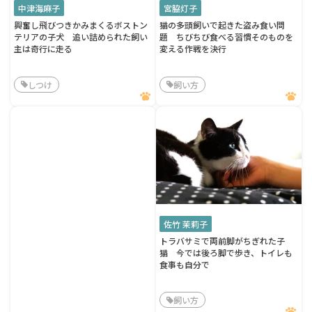
中津海麻子
宮脇灯子
興奮し飛びつきかみまくるボストン
猫の多頭飼いで起きた盗み食い問
テリアの子犬 追い詰められた飼い
題 ちびちび食べる習慣そのものを
主は奇行に走る
変える作戦を決行
しつけ
飼い方
佐竹 茉莉子
トラバサミで両前脚がちぎれた子
猫 今では後ろ脚で歩き、トイレも
食事も自分で
飼い方