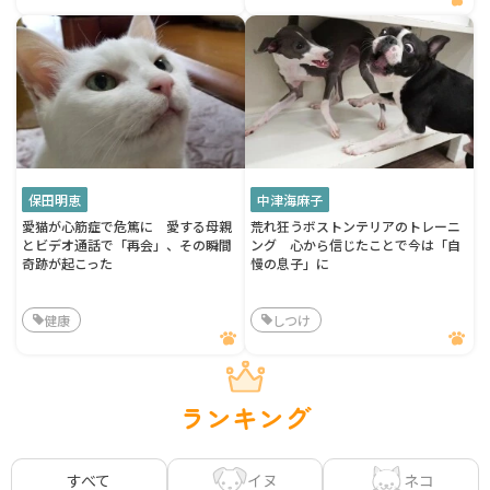
保田明恵
中津海麻子
愛猫が心筋症で危篤に 愛する母親
荒れ狂うボストンテリアのトレーニ
とビデオ通話で「再会」、その瞬間
ング 心から信じたことで今は「自
奇跡が起こった
慢の息子」に
健康
しつけ
ランキング
イヌ
ネコ
すべて