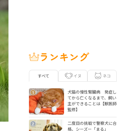
ランキング
イヌ
ネコ
すべて
犬猫の慢性腎臓病 発症し
1
てから亡くなるまで、飼い
主ができることは【獣医師
監修】
二度目の挑戦で警察犬に合
2
格、シーズー「まる」