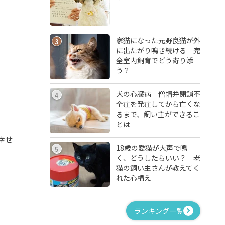
家猫になった元野良猫が外
3
に出たがり鳴き続ける 完
全室内飼育でどう寄り添
う？
犬の心臓病 僧帽弁閉鎖不
4
全症を発症してから亡くな
るまで、飼い主ができるこ
とは
幸せ
18歳の愛猫が大声で鳴
5
く、どうしたらいい？ 老
猫の飼い主さんが教えてく
れた心構え
ランキング一覧