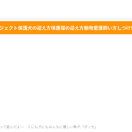
ジェクト
保護犬の迎え方
保護猫の迎え方
動物愛護
飼い方
しつけ
って遊んだよ～ 人にも犬にもみんなに優しい柴犬「ポン太」