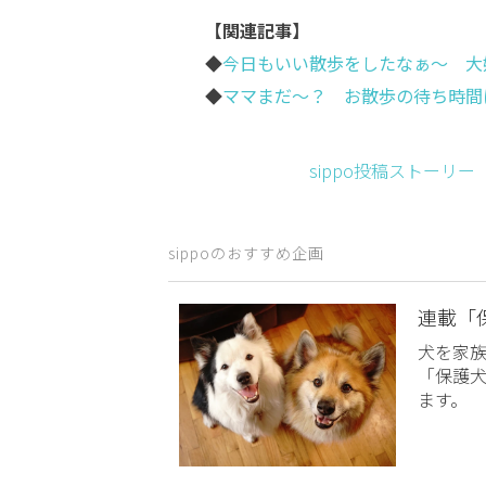
【関連記事】
◆
今日もいい散歩をしたなぁ～ 大
◆
ママまだ～？ お散歩の待ち時間
sippo投稿ストーリ
sippoのおすすめ企画
連載「
犬を家
「保護
ます。