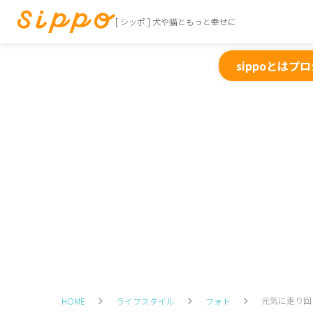
[ シッポ ] 犬や猫ともっと幸せに
sippoとは
プロ
元気に走り回
HOME
ライフスタイル
フォト