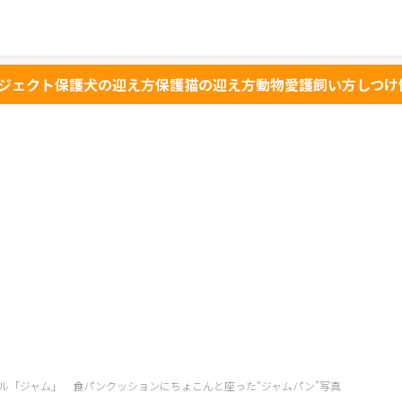
ジェクト
保護犬の迎え方
保護猫の迎え方
動物愛護
飼い方
しつけ
ル「ジャム」 食パンクッションにちょこんと座った“ジャムパン”写真