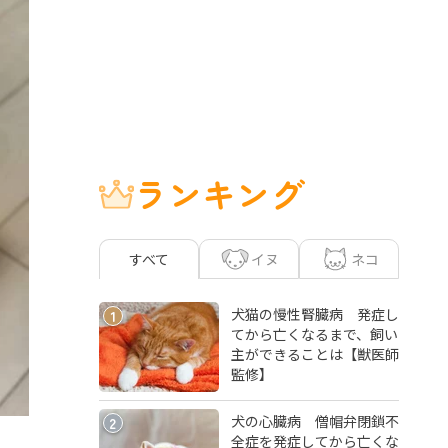
ランキング
イヌ
ネコ
すべて
犬猫の慢性腎臓病 発症し
1
てから亡くなるまで、飼い
主ができることは【獣医師
監修】
犬の心臓病 僧帽弁閉鎖不
2
全症を発症してから亡くな