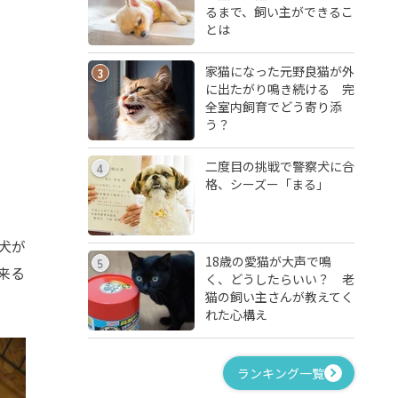
るまで、飼い主ができるこ
とは
家猫になった元野良猫が外
3
に出たがり鳴き続ける 完
全室内飼育でどう寄り添
う？
二度目の挑戦で警察犬に合
4
格、シーズー「まる」
犬が
18歳の愛猫が大声で鳴
5
来る
く、どうしたらいい？ 老
猫の飼い主さんが教えてく
れた心構え
ランキング一覧