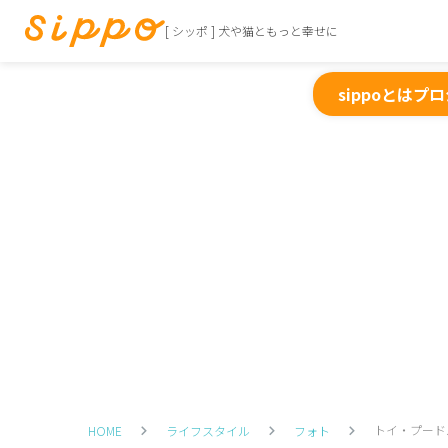
[ シッポ ] 犬や猫ともっと幸せに
sippoとは
プロ
トイ・プード
HOME
ライフスタイル
フォト