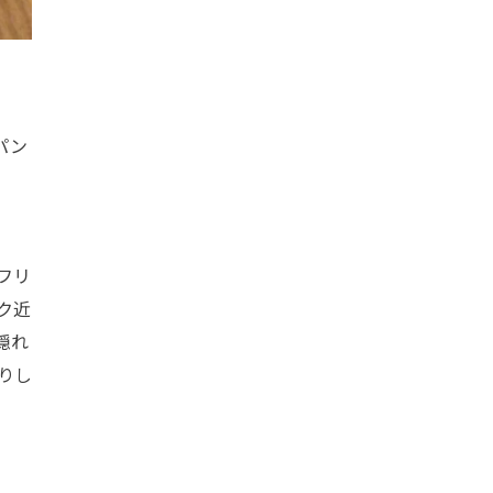
パン
フリ
ク近
隠れ
りし