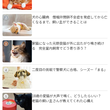
犬の心臓病 僧帽弁閉鎖不全症を発症してから亡
2
くなるまで、飼い主ができることは
家猫になった元野良猫が外に出たがり鳴き続け
3
る 完全室内飼育でどう寄り添う？
二度目の挑戦で警察犬に合格、シーズー「まる」
4
18歳の愛猫が大声で鳴く、どうしたらいい？
5
老猫の飼い主さんが教えてくれた心構え