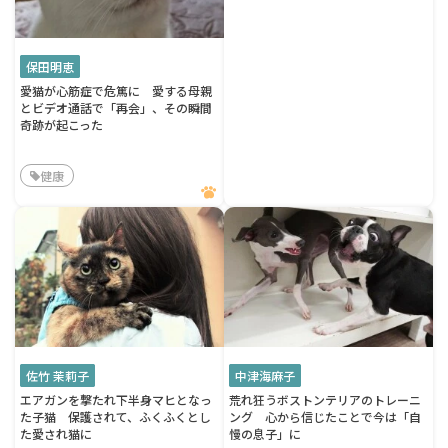
保田明恵
愛猫が心筋症で危篤に 愛する母親
とビデオ通話で「再会」、その瞬間
奇跡が起こった
健康
佐竹 茉莉子
中津海麻子
エアガンを撃たれ下半身マヒとなっ
荒れ狂うボストンテリアのトレーニ
た子猫 保護されて、ふくふくとし
ング 心から信じたことで今は「自
た愛され猫に
慢の息子」に