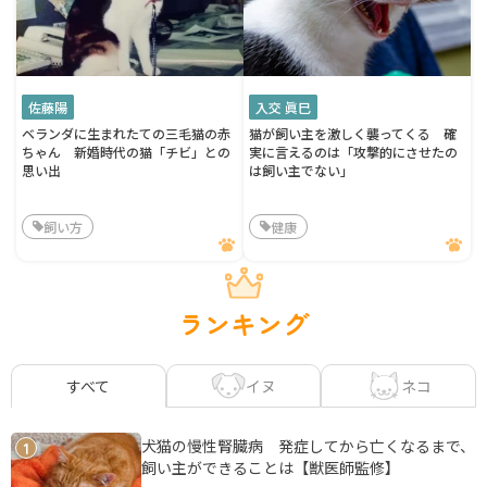
佐藤陽
入交 眞巳
ベランダに生まれたての三毛猫の赤
猫が飼い主を激しく襲ってくる 確
ちゃん 新婚時代の猫「チビ」との
実に言えるのは「攻撃的にさせたの
思い出
は飼い主でない」
飼い方
健康
ランキング
イヌ
ネコ
すべて
犬猫の慢性腎臓病 発症してから亡くなるまで、
1
飼い主ができることは【獣医師監修】