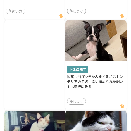
飼い方
しつけ
中津海麻子
興奮し飛びつきかみまくるボストン
テリアの子犬 追い詰められた飼い
主は奇行に走る
しつけ