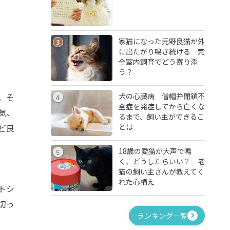
家猫になった元野良猫が外
3
に出たがり鳴き続ける 完
全室内飼育でどう寄り添
う？
犬の心臓病 僧帽弁閉鎖不
。そ
4
全症を発症してから亡くな
気、
るまで、飼い主ができるこ
とは
ど良
18歳の愛猫が大声で鳴
5
く、どうしたらいい？ 老
猫の飼い主さんが教えてく
れた心構え
トシ
切っ
ランキング一覧