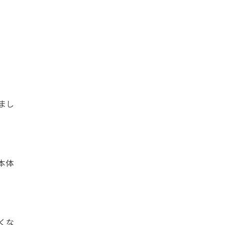
まし
本体
くな