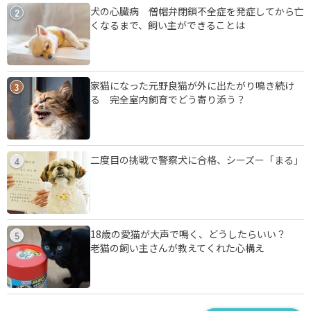
犬の心臓病 僧帽弁閉鎖不全症を発症してから亡
2
くなるまで、飼い主ができることは
家猫になった元野良猫が外に出たがり鳴き続け
3
る 完全室内飼育でどう寄り添う？
二度目の挑戦で警察犬に合格、シーズー「まる」
4
18歳の愛猫が大声で鳴く、どうしたらいい？
5
老猫の飼い主さんが教えてくれた心構え