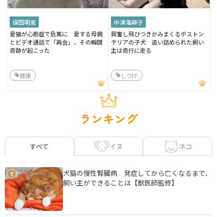
保田明恵
中津海麻子
愛猫が心筋症で危篤に 愛する母親
興奮し飛びつきかみまくるボストン
とビデオ通話で「再会」、その瞬間
テリアの子犬 追い詰められた飼い
奇跡が起こった
主は奇行に走る
健康
しつけ
ランキング
イヌ
ネコ
すべて
犬猫の慢性腎臓病 発症してから亡くなるまで、
1
飼い主ができることは【獣医師監修】