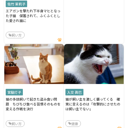
佐竹 茉莉子
エアガンを撃たれ下半身マヒとなっ
た子猫 保護されて、ふくふくとし
た愛され猫に
飼い方
宮脇灯子
入交 眞巳
猫の多頭飼いで起きた盗み食い問
猫が飼い主を激しく襲ってくる 確
題 ちびちび食べる習慣そのものを
実に言えるのは「攻撃的にさせたの
変える作戦を決行
は飼い主でない」
飼い方
健康