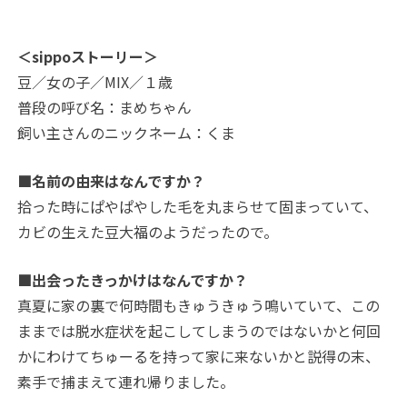
＜sippoストーリー＞
豆／女の子／MIX／１歳
普段の呼び名：まめちゃん
飼い主さんのニックネーム：くま
■名前の由来はなんですか？
拾った時にぱやぱやした毛を丸まらせて固まっていて、
カビの生えた豆大福のようだったので。
■出会ったきっかけはなんですか？
真夏に家の裏で何時間もきゅうきゅう鳴いていて、この
ままでは脱水症状を起こしてしまうのではないかと何回
かにわけてちゅーるを持って家に来ないかと説得の末、
素手で捕まえて連れ帰りました。