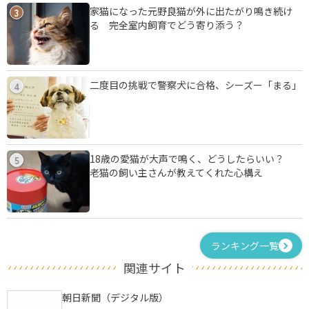
家猫になった元野良猫が外に出たがり鳴き続け
3
る 完全室内飼育でどう寄り添う？
二度目の挑戦で警察犬に合格、シーズー「まる」
4
18歳の愛猫が大声で鳴く、どうしたらいい？
5
老猫の飼い主さんが教えてくれた心構え
ランキング一覧
関連サイト
朝日新聞（デジタル版）