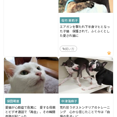
佐竹 茉莉子
エアガンを撃たれ下半身マヒとなっ
た子猫 保護されて、ふくふくとし
た愛され猫に
飼い方
保田明恵
中津海麻子
愛猫が心筋症で危篤に 愛する母親
荒れ狂うボストンテリアのトレーニ
とビデオ通話で「再会」、その瞬間
ング 心から信じたことで今は「自
奇跡が起こった
慢の息子」に