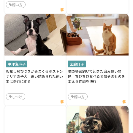
飼い方
中津海麻子
宮脇灯子
興奮し飛びつきかみまくるボストン
猫の多頭飼いで起きた盗み食い問
テリアの子犬 追い詰められた飼い
題 ちびちび食べる習慣そのものを
主は奇行に走る
変える作戦を決行
しつけ
飼い方