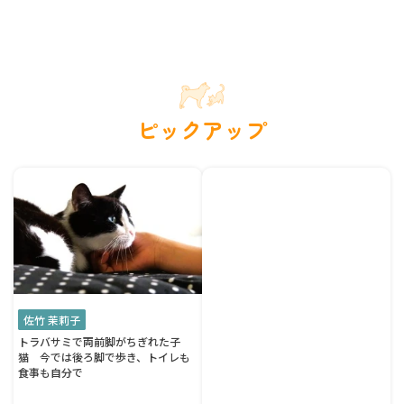
ピックアップ
佐竹 茉莉子
トラバサミで両前脚がちぎれた子
猫 今では後ろ脚で歩き、トイレも
食事も自分で