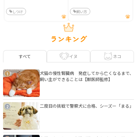
しつけ
飼い方
ランキング
イヌ
ネコ
すべて
犬猫の慢性腎臓病 発症してから亡くなるまで、
1
飼い主ができることは【獣医師監修】
二度目の挑戦で警察犬に合格、シーズー「まる」
2