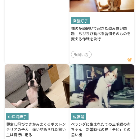
宮脇灯子
猫の多頭飼いで起きた盗み食い問
題 ちびちび食べる習慣そのものを
変える作戦を決行
飼い方
中津海麻子
佐藤陽
興奮し飛びつきかみまくるボストン
ベランダに生まれたての三毛猫の赤
テリアの子犬 追い詰められた飼い
ちゃん 新婚時代の猫「チビ」との
主は奇行に走る
思い出