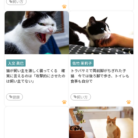
飼い方
入交 眞巳
佐竹 茉莉子
猫が飼い主を激しく襲ってくる 確
トラバサミで両前脚がちぎれた子
実に言えるのは「攻撃的にさせたの
猫 今では後ろ脚で歩き、トイレも
は飼い主でない」
食事も自分で
健康
飼い方