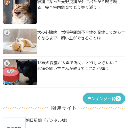
家猫になった元野良猫が外に出たがり鳴き続け
3
る 完全室内飼育でどう寄り添う？
犬の心臓病 僧帽弁閉鎖不全症を発症してから亡
4
くなるまで、飼い主ができることは
18歳の愛猫が大声で鳴く、どうしたらいい？
5
老猫の飼い主さんが教えてくれた心構え
ランキング一覧
関連サイト
朝日新聞（デジタル版）