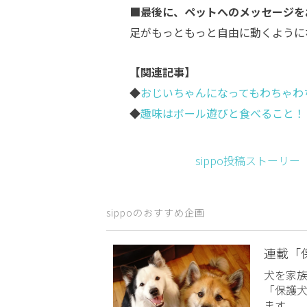
■最後に、ペットへのメッセージを
足がもっともっと自由に動くように
【関連記事】
◆
おじいちゃんになってもわちゃわ
◆
趣味はボール遊びと食べること！
sippo投稿ストーリ
sippoのおすすめ企画
連載「
犬を家
「保護
ます。