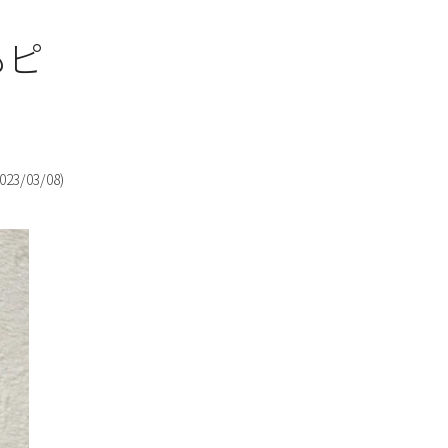
もピ
023/03/08
)