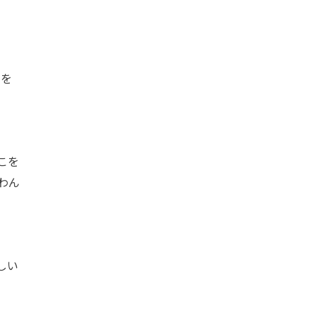
とを
こを
わん
しい