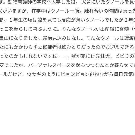
す。動物看護師の学校へ入学した娘。 犬舎にいたクノールを見
の犬がいますが、在学中はクノール一筋。触れ合いの時間は真っ
間。１年生の頃は娘を見ても反応が薄いクノールでしたが２年
っこを漏らして喜ぶように。そんなクノールが出産後に脊髄（
自由になりました。完治見込みはなし。そんなクノールは譲渡
たにもかかわらず立候補者は娘ひとりだったのでお迎えできる
ったのかもしれないですね……。我が家には先住犬、ビビりの
安でしたが、パーソナルスペースを保ちつつなんとか暮らせて
ールだけど、ウサギのようにピョンピョン跳ねながら毎日元気