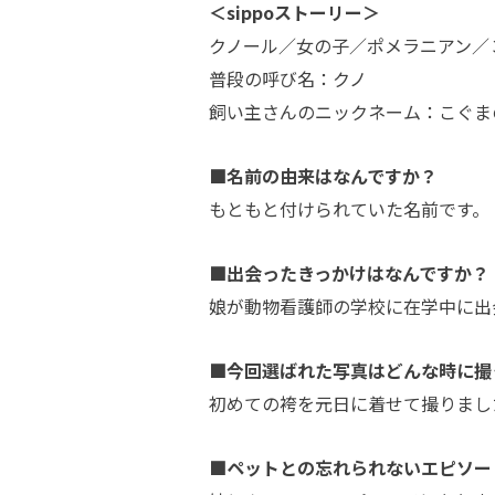
＜sippoストーリー＞
クノール／女の子／ポメラニアン／
普段の呼び名：クノ
飼い主さんのニックネーム：こぐま
■名前の由来はなんですか？
もともと付けられていた名前です。
■出会ったきっかけはなんですか？
娘が動物看護師の学校に在学中に出
■今回選ばれた写真はどんな時に撮
初めての袴を元日に着せて撮りまし
■ペットとの忘れられないエピソー