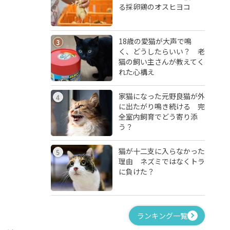
る採卵鶏のオスヒヨコ
18歳の愛猫が大声で鳴
3
く、どうしたらいい？ 老
猫の飼い主さんが教えてく
れた心構え
家猫になった元野良猫が外
4
に出たがり鳴き続ける 完
全室内飼育でどう寄り添
う？
猫が十二支に入らなかった
5
理由 ネズミではなくトラ
に負けた？
ランキング一覧