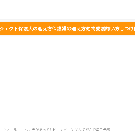
ジェクト
保護犬の迎え方
保護猫の迎え方
動物愛護
飼い方
しつけ
「クノール」 ハンデがあってもピョンピョン跳ねて遊んで毎日元気！