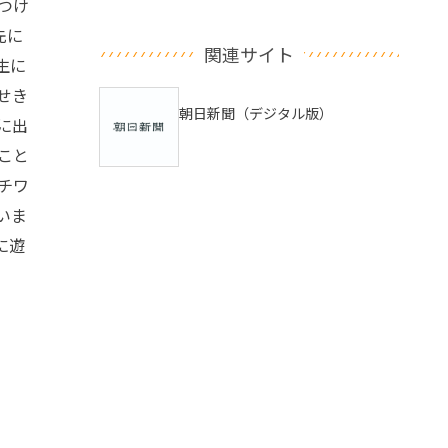
つけ
先に
関連サイト
生に
せき
朝日新聞（デジタル版）
に出
こと
チワ
いま
に遊