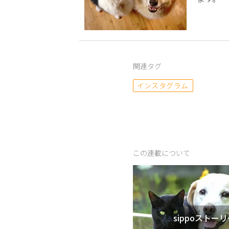
関連タグ
インスタグラム
この連載について
sippoストー