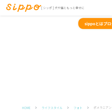
[ シッポ ] 犬や猫ともっと幸せに
sippoとは
プロ
ポメラニアン
HOME
ライフスタイル
フォト