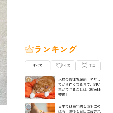
ランキング
イヌ
ネコ
すべて
犬猫の慢性腎臓病 発症し
1
てから亡くなるまで、飼い
主ができることは【獣医師
監修】
日本では毎年約１億羽にの
2
ぼる 生後１日目に殺され