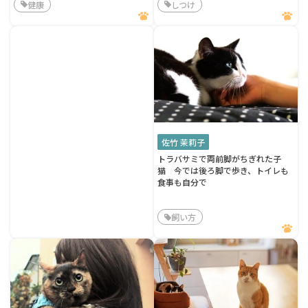
健康
しつけ
佐竹 茉莉子
トラバサミで両前脚がちぎれた子
猫 今では後ろ脚で歩き、トイレも
食事も自分で
飼い方