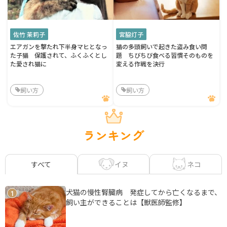
佐竹 茉莉子
宮脇灯子
エアガンを撃たれ下半身マヒとなっ
猫の多頭飼いで起きた盗み食い問
た子猫 保護されて、ふくふくとし
題 ちびちび食べる習慣そのものを
た愛され猫に
変える作戦を決行
飼い方
飼い方
ランキング
イヌ
ネコ
すべて
犬猫の慢性腎臓病 発症してから亡くなるまで、
1
飼い主ができることは【獣医師監修】