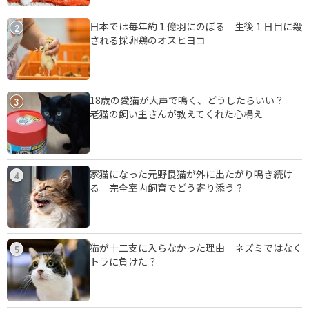
日本では毎年約１億羽にのぼる 生後１日目に殺
2
される採卵鶏のオスヒヨコ
18歳の愛猫が大声で鳴く、どうしたらいい？
3
老猫の飼い主さんが教えてくれた心構え
家猫になった元野良猫が外に出たがり鳴き続け
4
る 完全室内飼育でどう寄り添う？
猫が十二支に入らなかった理由 ネズミではなく
5
トラに負けた？