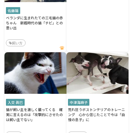
佐藤陽
ベランダに生まれたての三毛猫の赤
ちゃん 新婚時代の猫「チビ」との
思い出
飼い方
入交 眞巳
中津海麻子
猫が飼い主を激しく襲ってくる 確
荒れ狂うボストンテリアのトレーニ
実に言えるのは「攻撃的にさせたの
ング 心から信じたことで今は「自
は飼い主でない」
慢の息子」に