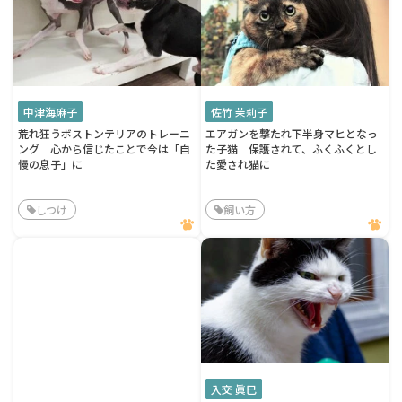
中津海麻子
佐竹 茉莉子
荒れ狂うボストンテリアのトレーニ
エアガンを撃たれ下半身マヒとなっ
ング 心から信じたことで今は「自
た子猫 保護されて、ふくふくとし
慢の息子」に
た愛され猫に
しつけ
飼い方
入交 眞巳