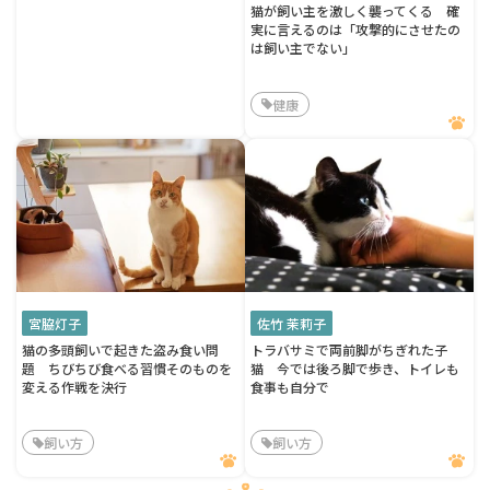
猫が飼い主を激しく襲ってくる 確
実に言えるのは「攻撃的にさせたの
は飼い主でない」
健康
宮脇灯子
佐竹 茉莉子
猫の多頭飼いで起きた盗み食い問
トラバサミで両前脚がちぎれた子
題 ちびちび食べる習慣そのものを
猫 今では後ろ脚で歩き、トイレも
変える作戦を決行
食事も自分で
飼い方
飼い方