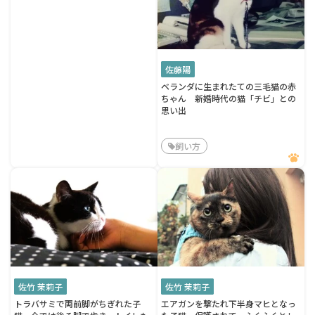
佐藤陽
ベランダに生まれたての三毛猫の赤
ちゃん 新婚時代の猫「チビ」との
思い出
飼い方
佐竹 茉莉子
佐竹 茉莉子
トラバサミで両前脚がちぎれた子
エアガンを撃たれ下半身マヒとなっ