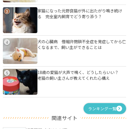
家猫になった元野良猫が外に出たがり鳴き続け
3
る 完全室内飼育でどう寄り添う？
犬の心臓病 僧帽弁閉鎖不全症を発症してから亡
4
くなるまで、飼い主ができることは
18歳の愛猫が大声で鳴く、どうしたらいい？
5
老猫の飼い主さんが教えてくれた心構え
ランキング一覧
関連サイト