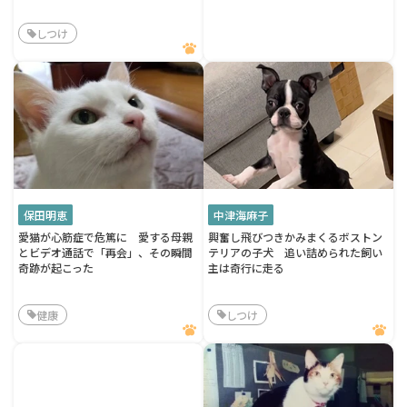
しつけ
保田明恵
中津海麻子
愛猫が心筋症で危篤に 愛する母親
興奮し飛びつきかみまくるボストン
とビデオ通話で「再会」、その瞬間
テリアの子犬 追い詰められた飼い
奇跡が起こった
主は奇行に走る
健康
しつけ