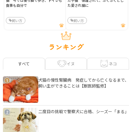
猫 今では後ろ脚で歩き、トイレも
た子猫 保護されて、ふくふくとし
食事も自分で
た愛され猫に
飼い方
飼い方
ランキング
イヌ
ネコ
すべて
犬猫の慢性腎臓病 発症してから亡くなるまで、
1
飼い主ができることは【獣医師監修】
二度目の挑戦で警察犬に合格、シーズー「まる」
2