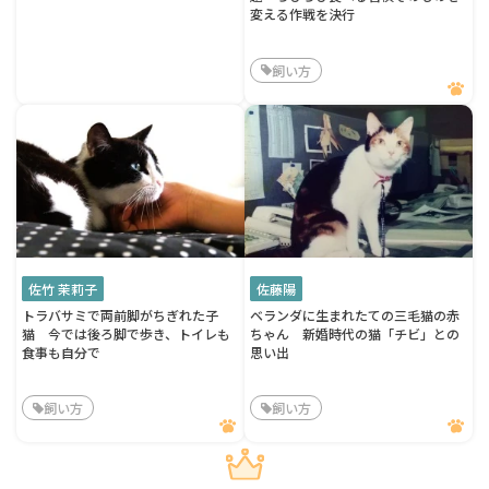
変える作戦を決行
飼い方
佐竹 茉莉子
佐藤陽
トラバサミで両前脚がちぎれた子
ベランダに生まれたての三毛猫の赤
猫 今では後ろ脚で歩き、トイレも
ちゃん 新婚時代の猫「チビ」との
食事も自分で
思い出
飼い方
飼い方