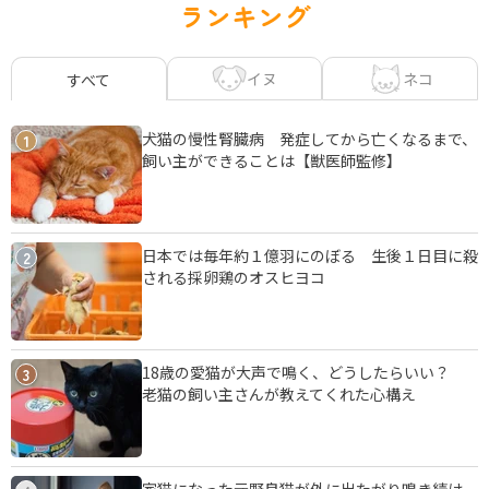
ランキング
イヌ
ネコ
すべて
犬猫の慢性腎臓病 発症してから亡くなるまで、
1
飼い主ができることは【獣医師監修】
日本では毎年約１億羽にのぼる 生後１日目に殺
2
される採卵鶏のオスヒヨコ
18歳の愛猫が大声で鳴く、どうしたらいい？
3
老猫の飼い主さんが教えてくれた心構え