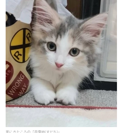
家にきたころの「月雫地(すだち)」