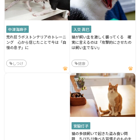
中津海麻子
入交 眞巳
荒れ狂うボストンテリアのトレーニ
猫が飼い主を激しく襲ってくる 確
ング 心から信じたことで今は「自
実に言えるのは「攻撃的にさせたの
慢の息子」に
は飼い主でない」
しつけ
健康
宮脇灯子
猫の多頭飼いで起きた盗み食い問
題 ちびちび食べる習慣そのものを