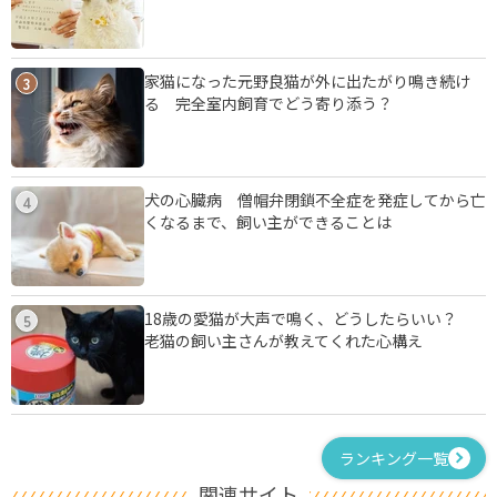
家猫になった元野良猫が外に出たがり鳴き続け
3
る 完全室内飼育でどう寄り添う？
犬の心臓病 僧帽弁閉鎖不全症を発症してから亡
4
くなるまで、飼い主ができることは
18歳の愛猫が大声で鳴く、どうしたらいい？
5
老猫の飼い主さんが教えてくれた心構え
ランキング一覧
関連サイト