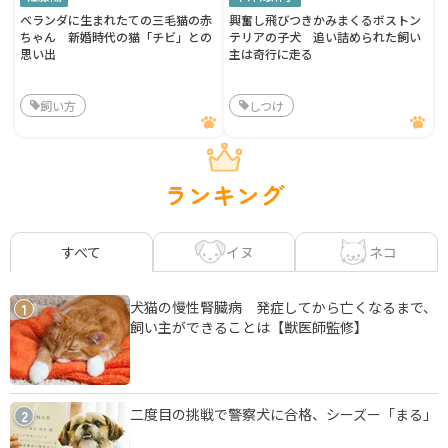
ベランダに生まれたての三毛猫の赤
興奮し飛びつきかみまくるボストン
ちゃん 新婚時代の猫「チビ」との
テリアの子犬 追い詰められた飼い
思い出
主は奇行に走る
飼い方
しつけ
ランキング
イヌ
ネコ
すべて
犬猫の慢性腎臓病 発症してから亡くなるまで、
1
飼い主ができることは【獣医師監修】
二度目の挑戦で警察犬に合格、シーズー「まる」
2