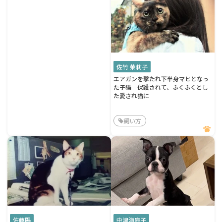
佐竹 茉莉子
エアガンを撃たれ下半身マヒとなっ
た子猫 保護されて、ふくふくとし
た愛され猫に
飼い方
佐藤陽
中津海麻子