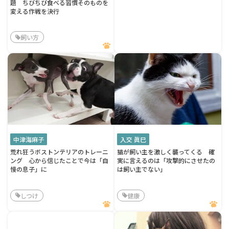
題 ちびちび食べる習慣そのものを
変える作戦を決行
飼い方
中津海麻子
入交 眞巳
荒れ狂うボストンテリアのトレーニ
猫が飼い主を激しく襲ってくる 確
ング 心から信じたことで今は「自
実に言えるのは「攻撃的にさせたの
慢の息子」に
は飼い主でない」
しつけ
健康